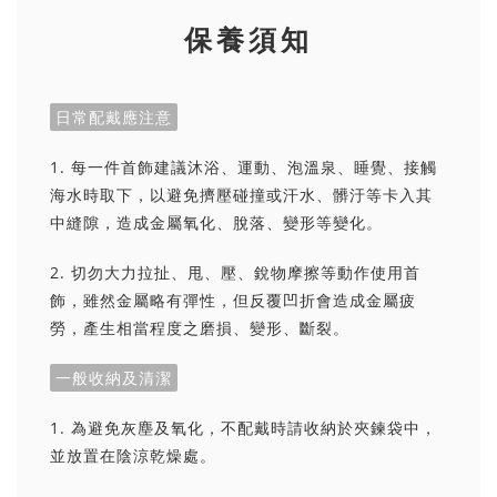
保養須知
日常配戴應注意
1. 每一件首飾建議沐浴、運動、泡溫泉、睡覺、接觸
海水時取下，以避免擠壓碰撞或汗水、髒汙等卡入其
中縫隙，造成金屬氧化、脫落、變形等變化。
2. 切勿大力拉扯、甩、壓、銳物摩擦等動作使用首
飾，雖然金屬略有彈性，但反覆凹折會造成金屬疲
勞，產生相當程度之磨損、變形、斷裂。
一般收納及清潔
1. 為避免灰塵及氧化，不配戴時請收納於夾鍊袋中，
並放置在陰涼乾燥處。