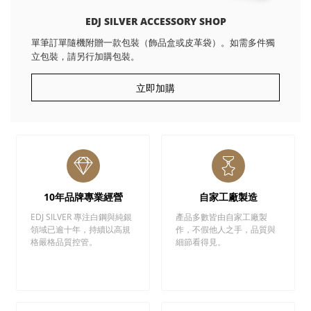
EDJ SILVER ACCESSORY SHOP
單筆訂單隨機附贈一款包裝（飾品盒或皮革袋）。如需多件獨
立包裝，請另行加購包裝。
立即加購
10年品牌專業經營
自家工廠製造
EDJ SILVER 專注白鋼與純銀
產品多數皆由自家工廠製
領域已逾十年，持續以高規
作，不假他人之手，品質與
格嚴格品質控管。
細節看得見。