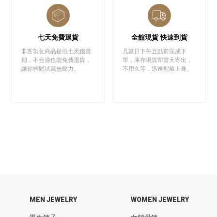
七天免費退貨
全館現貨 快速到貨
非客製化商品提供七天鑑賞
凡當日下午五點前完成下
期，不合適也能免費退貨，
單，庫存現貨即當天寄出，
讓你輕鬆試戴無壓力。
不用久等，迅速配戴上身。
MEN JEWELRY
WOMEN JEWELRY