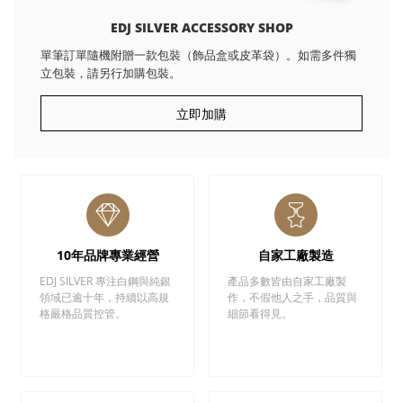
EDJ SILVER ACCESSORY SHOP
單筆訂單隨機附贈一款包裝（飾品盒或皮革袋）。如需多件獨
立包裝，請另行加購包裝。
立即加購
10年品牌專業經營
自家工廠製造
EDJ SILVER 專注白鋼與純銀
產品多數皆由自家工廠製
領域已逾十年，持續以高規
作，不假他人之手，品質與
格嚴格品質控管。
細節看得見。