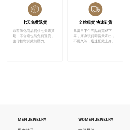
七天免費退貨
全館現貨 快速到貨
非客製化商品提供七天鑑賞
凡當日下午五點前完成下
期，不合適也能免費退貨，
單，庫存現貨即當天寄出，
讓你輕鬆試戴無壓力。
不用久等，迅速配戴上身。
MEN JEWELRY
WOMEN JEWELRY