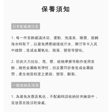
保養須知
日常配戴應注意
1. 每一件首飾建議沐浴、運動、泡溫泉、睡覺、接觸
海水時取下，以避免擠壓碰撞或汗水、髒汙等卡入其
中縫隙，造成金屬氧化、脫落、變形等變化。
2. 切勿大力拉扯、甩、壓、銳物摩擦等動作使用首
飾，雖然金屬略有彈性，但反覆凹折會造成金屬疲
勞，產生相當程度之磨損、變形、斷裂。
一般收納及清潔
1. 為避免灰塵及氧化，不配戴時請收納於夾鍊袋中，
並放置在陰涼乾燥處。