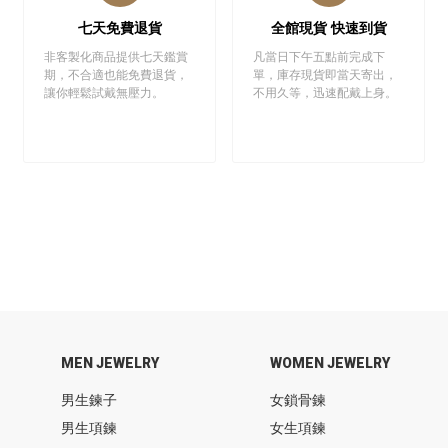
七天免費退貨
全館現貨 快速到貨
非客製化商品提供七天鑑賞
凡當日下午五點前完成下
期，不合適也能免費退貨，
單，庫存現貨即當天寄出，
讓你輕鬆試戴無壓力。
不用久等，迅速配戴上身。
MEN JEWELRY
WOMEN JEWELRY
男生鍊子
女鎖骨鍊
男生項鍊
女生項鍊