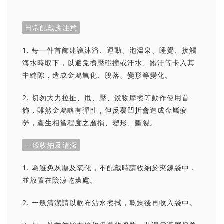
日常配戴應注意
1. 每一件首飾建議沐浴、運動、泡溫泉、睡覺、接觸
海水時取下，以避免擠壓碰撞或汗水、髒汙等卡入其
中縫隙，造成金屬氧化、脫落、變形等變化。
2. 切勿大力拉扯、甩、壓、銳物摩擦等動作使用首
飾，雖然金屬略有彈性，但反覆凹折會造成金屬疲
勞，產生相當程度之磨損、變形、斷裂。
一般收納及清潔
1. 為避免灰塵及氧化，不配戴時請收納於夾鍊袋中，
並放置在陰涼乾燥處。
2. 一般清潔請以軟布沾水擦拭，乾燥後再收入袋中。