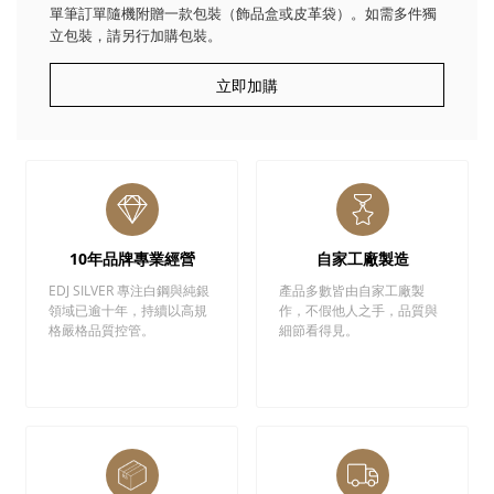
單筆訂單隨機附贈一款包裝（飾品盒或皮革袋）。如需多件獨
立包裝，請另行加購包裝。
立即加購
10年品牌專業經營
自家工廠製造
EDJ SILVER 專注白鋼與純銀
產品多數皆由自家工廠製
領域已逾十年，持續以高規
作，不假他人之手，品質與
格嚴格品質控管。
細節看得見。