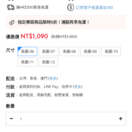
滿HK$500香港免運
訂閱電子報週週送300
指定專區商品限時5折！滿額再享免運！
NT$1,090
NT$1,800
尺寸
美圍-06
美圍-07
美圍-08
美圍-09
美圍-10
美圍-11
美圍-12
配送
:
台灣、香港、澳門
(
更多
)
付款
:
超商貨到付款、LINE Pay、信用卡
(
更多
)
送貨
:
超商配送、黑貓宅配、順豐速運、智能櫃
數量