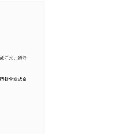
撞或汗水、髒汙
覆凹折會造成金