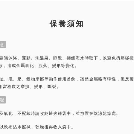
保養須知
意
首飾建議沐浴、運動、泡溫泉、睡覺、接觸海水時取下，以避免擠壓碰
隙，造成金屬氧化、脫落、變形等變化。
力拉扯、甩、壓、銳物摩擦等動作使用首飾，雖然金屬略有彈性，但反
相當程度之磨損、變形、斷裂。
潔
灰塵及氧化，不配戴時請收納於夾鍊袋中，並放置在陰涼乾燥處。
潔請以軟布沾水擦拭，乾燥後再收入袋中。