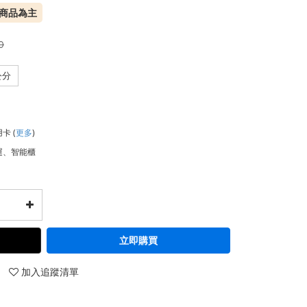
到商品為主
0
公分
用卡
(
更多
)
運、智能櫃
立即購買
加入追蹤清單