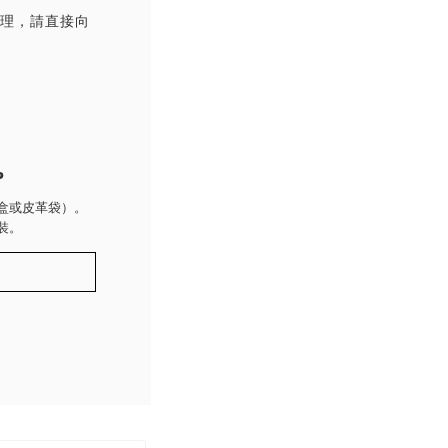
處理，請直接向
P
盒或皮革袋）。
裝。