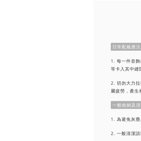
日常配戴應注
1. 每一件
等卡入其中縫
2. 切勿大
屬疲勞，產生
一般收納及清
1. 為避免
2. 一般清