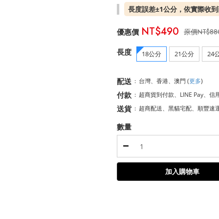
長度誤差±1公分，依實際收
NT$490
NT$88
長度
18公分
21公分
24
配送
:
台灣、香港、澳門
(
更多
)
付款
:
超商貨到付款、LINE Pay、信
送貨
:
超商配送、黑貓宅配、順豐速
數量
加入購物車