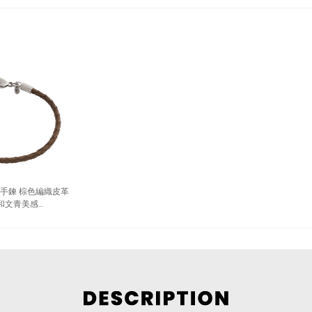
士手鍊 棕色編織皮革
和文青美感