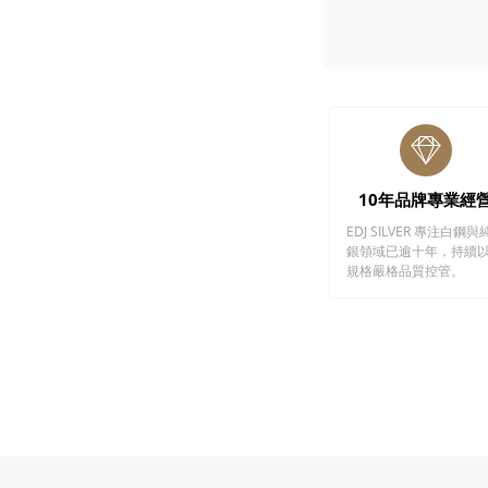
10年品牌專業經
EDJ SILVER 專注白鋼與
銀領域已逾十年，持續
規格嚴格品質控管。