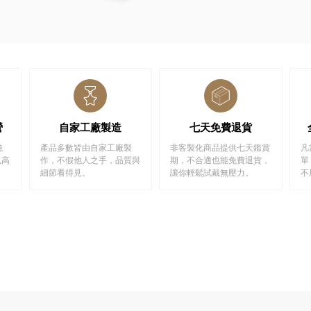
營
自家工廠製造
七天免費退貨
純
產品多數皆由自家工廠製
非客製化商品提供七天鑑賞
凡
以高
作，不假他人之手，品質與
期，不合適也能免費退貨，
單
細節看得見。
讓你輕鬆試戴無壓力。
不