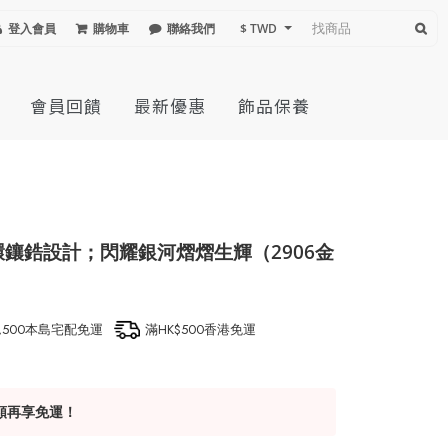
登入會員
購物車
聯絡我們
$ TWD
會員回饋
最新優惠
飾品保養
環鑲鋯設計；閃耀銀河熠熠生輝（2906金
1,500本島宅配免運
滿HK$500香港免運
額再享免運！