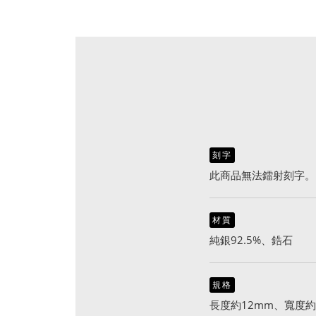
刻字
此商品無法鐳射刻字。
材質
純銀92.5%、鋯石
規格
長度約12mm、寬度約