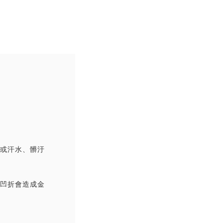
撞或汗水、髒汙
覆凹折會造成金