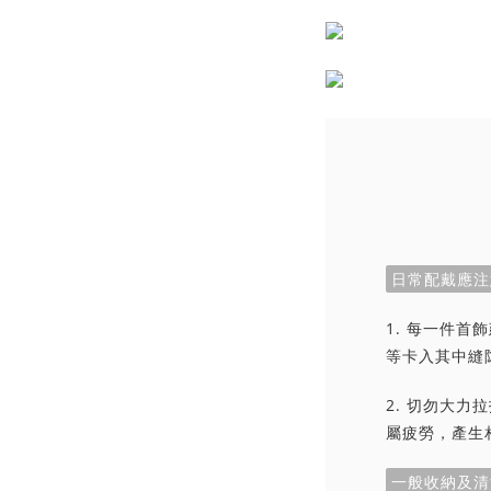
日常配戴應注
1. 每一件
等卡入其中縫
2. 切勿大
屬疲勞，產生
一般收納及清