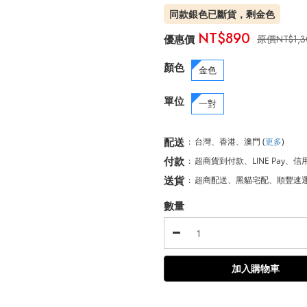
同款銀色已斷貨，剩金色
NT$890
NT$1,
顏色
金色
單位
一對
配送
:
台灣、香港、澳門
(
更多
)
付款
:
超商貨到付款、LINE Pay、信
送貨
:
超商配送、黑貓宅配、順豐速
數量
加入購物車