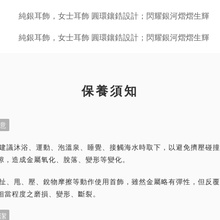
保養須知
意
首飾建議沐浴、運動、泡溫泉、睡覺、接觸海水時取下，以避免擠壓碰
隙，造成金屬氧化、脫落、變形等變化。
力拉扯、甩、壓、銳物摩擦等動作使用首飾，雖然金屬略有彈性，但反
相當程度之磨損、變形、斷裂。
潔