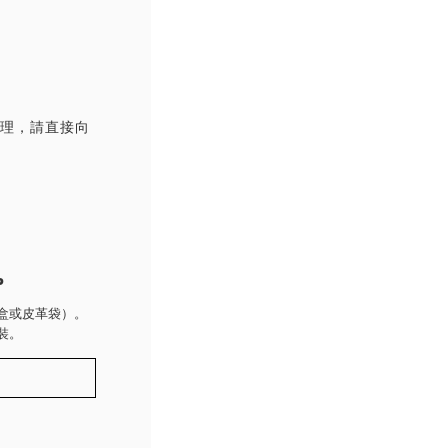
處理，請直接向
P
盒或皮革袋）。
裝。