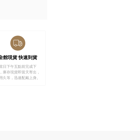
全館現貨 快速到貨
當日下午五點前完成下
，庫存現貨即當天寄出，
用久等，迅速配戴上身。