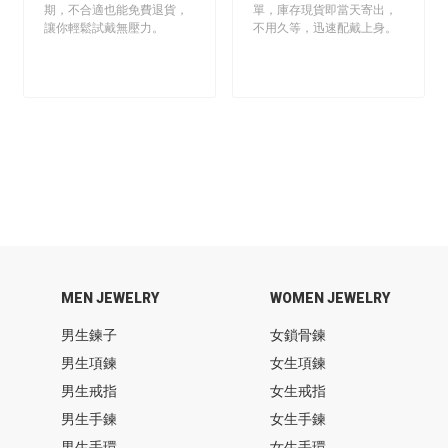
期，不合適也能免費退貨，
單，庫存現貨即當天寄出，
讓你輕鬆試戴無壓力。
不用久等，迅速配戴上身。
MEN JEWELRY
WOMEN JEWELRY
男生鍊子
女鎖骨鍊
男生項鍊
女生項鍊
男生戒指
女生戒指
男生手鍊
女生手鍊
男生手環
女生手環