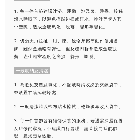
1. 每一件首飾建議沐浴、運動、泡溫泉、睡覺、接觸
海水時取下，以避免擠壓碰撞或汗水、髒汙等卡入其
中縫隙，造成金屬氧化、脫落、變形等變化。
2. 切勿大力拉扯、甩、壓、銳物摩擦等動作使用首
飾，雖然金屬略有彈性，但反覆凹折會造成金屬疲
勞，產生相當程度之磨損、變形、斷裂。
一般收納及清潔
1. 為避免灰塵及氧化，不配戴時請收納於夾鍊袋中，
並放置在陰涼乾燥處。
2. 一般清潔請以軟布沾水擦拭，乾燥後再收入袋中。
3. 每一件首飾皆有維修保養的服務，若遇需深層保養
及維修的狀況，不建議自行處理，請直接向我們聯
繫，尋求專業協助。