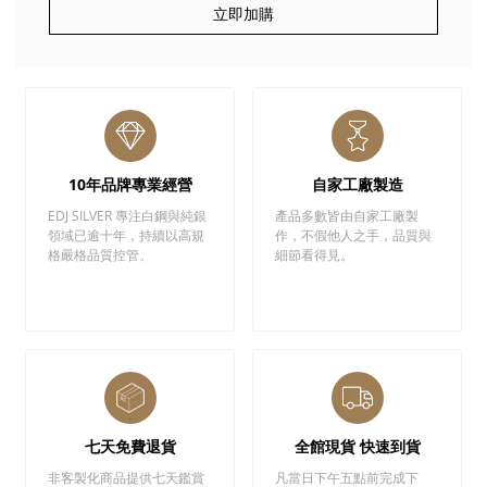
立即加購
10年品牌專業經營
自家工廠製造
EDJ SILVER 專注白鋼與純銀
產品多數皆由自家工廠製
領域已逾十年，持續以高規
作，不假他人之手，品質與
格嚴格品質控管。
細節看得見。
七天免費退貨
全館現貨 快速到貨
非客製化商品提供七天鑑賞
凡當日下午五點前完成下