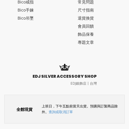
Bico戒指
常見問題
Bico手鍊
尺寸指南
Bico吊墜
退貨換貨
會員回饋
飾品保養
專題文章
EDJ SILVER ACCESSORY SHOP
EDJ銀飾店〡台灣
上班日，下午五點前當天出貨。預購與訂製商品除
全館現貨
外。
查詢或取消訂單