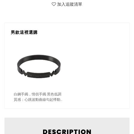
加入追蹤清單
男款這裡選購
白鋼手鐲，情侶手鐲 黑色低調
質感；心跳波動曲線勾起悸動的
心（2789男款）