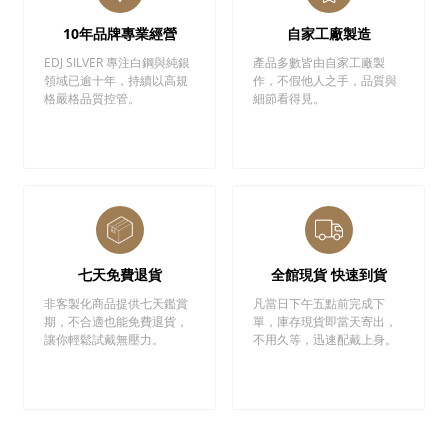
10年品牌專業經營
自家工廠製造
EDJ SILVER 專注白鋼與純銀
產品多數皆由自家工廠製
領域已逾十年，持續以高規
作，不假他人之手，品質與
格嚴格品質控管。
細節看得見。
七天免費退貨
全館現貨 快速到貨
非客製化商品提供七天鑑賞
凡當日下午五點前完成下
期，不合適也能免費退貨，
單，庫存現貨即當天寄出，
讓你輕鬆試戴無壓力。
不用久等，迅速配戴上身。