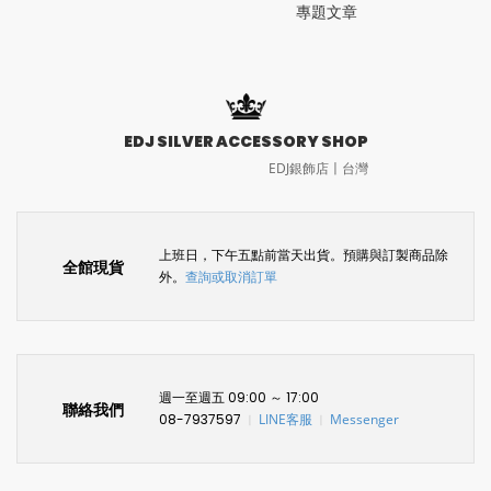
專題文章
EDJ SILVER ACCESSORY SHOP
EDJ銀飾店〡台灣
上班日，下午五點前當天出貨。預購與訂製商品除
全館現貨
外。
查詢或取消訂單
週一至週五 09:00 ～ 17:00
聯絡我們
08-7937597
LINE客服
Messenger
〡
〡