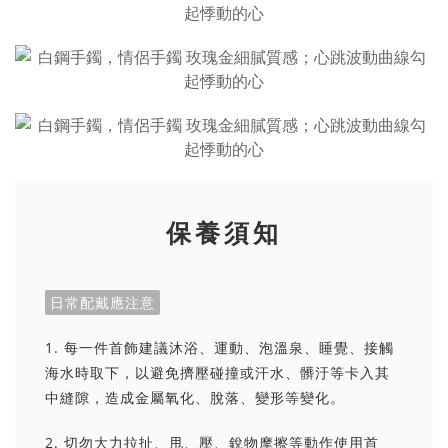
保養須知
日常配戴應注意
1. 每一件首飾建議沐浴、運動、泡溫泉、睡覺、接觸
海水時取下，以避免擠壓碰撞或汗水、髒汙等卡入其
中縫隙，造成金屬氧化、脫落、變形等變化。
2. 切勿大力拉扯、甩、壓、銳物摩擦等動作使用首