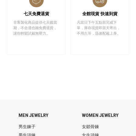
七天免費退貨
全館現貨 快速到貨
非客製化商品提供七天鑑賞
凡當日下午五點前完成下
期，不合適也能免費退貨，
單，庫存現貨即當天寄出，
讓你輕鬆試戴無壓力。
不用久等，迅速配戴上身。
MEN JEWELRY
WOMEN JEWELRY
男生鍊子
女鎖骨鍊
男生項鍊
女生項鍊