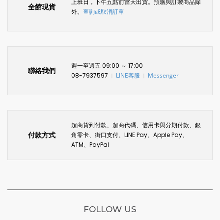
上班日，下午五點前當天出貨。預購與訂製商品除
全館現貨
外。
查詢或取消訂單
週一至週五 09:00 ～ 17:00
聯絡我們
08-7937597
LINE客服
Messenger
〡
〡
超商貨到付款、超商代碼、信用卡與分期付款、銀
付款方式
角零卡、街口支付、LINE Pay、Apple Pay、
ATM、PayPal
FOLLOW US