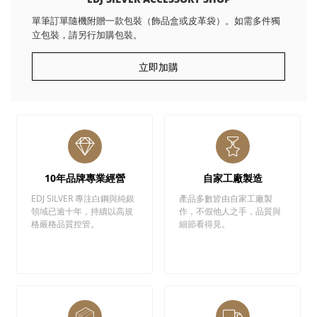
單筆訂單隨機附贈一款包裝（飾品盒或皮革袋）。如需多件獨
立包裝，請另行加購包裝。
立即加購
10年品牌專業經營
自家工廠製造
EDJ SILVER 專注白鋼與純銀
產品多數皆由自家工廠製
領域已逾十年，持續以高規
作，不假他人之手，品質與
格嚴格品質控管。
細節看得見。