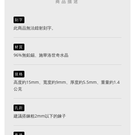
商品描述
刻字
此商品無法鐳射刻字。
材質
96%無鉛錫、施華洛世奇水晶
規格
高度約15mm、寬度約9mm、厚度約5.5mm、重量約1.4
公克
孔距
建議搭鍊粗2mm以下的鍊子
售後