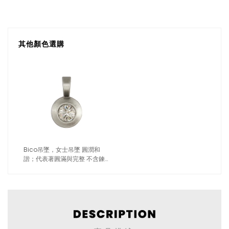
其他顏色選購
Bico吊墜，女士吊墜 圓潤和
諧；代表著圓滿與完整 不含鍊
子（2728白色）