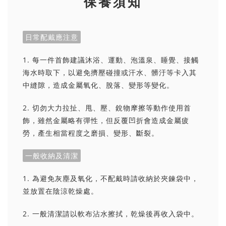
保養須知
日常配戴應注意
1. 每一件首飾建議沐浴、運動、泡溫泉、睡覺、接觸
海水時取下，以避免擠壓碰撞或汗水、髒汙等卡入其
中縫隙，造成金屬氧化、脫落、變形等變化。
2. 切勿大力拉扯、甩、壓、銳物摩擦等動作使用首
飾，雖然金屬略有彈性，但反覆凹折會造成金屬疲
勞，產生相當程度之磨損、變形、斷裂。
一般收納及清潔
1. 為避免灰塵及氧化，不配戴時請收納於夾鍊袋中，
並放置在陰涼乾燥處。
2. 一般清潔請以軟布沾水擦拭，乾燥後再收入袋中。