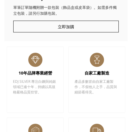
單筆訂單隨機附贈一款包裝（飾品盒或皮革袋）。如需多件獨
立包裝，請另行加購包裝。
立即加購
10年品牌專業經營
自家工廠製造
EDJ SILVER 專注白鋼與純銀
產品多數皆由自家工廠製
領域已逾十年，持續以高規
作，不假他人之手，品質與
格嚴格品質控管。
細節看得見。