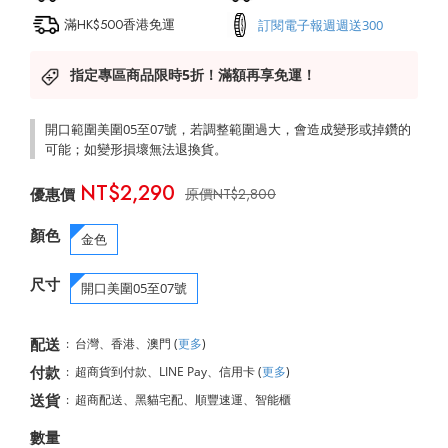
滿HK$500香港免運
訂閱電子報週週送300
指定專區商品限時5折！滿額再享免運！
開口範圍美圍05至07號，若調整範圍過大，會造成變形或掉鑽的
可能；如變形損壞無法退換貨。
NT$2,290
NT$2,800
顏色
金色
尺寸
開口美圍05至07號
配送
:
台灣、香港、澳門
(
更多
)
付款
:
超商貨到付款、LINE Pay、信用卡
(
更多
)
送貨
:
超商配送、黑貓宅配、順豐速運、智能櫃
數量