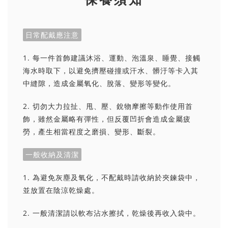
日常配戴應注意
1. 每一件首飾建議沐浴、運動、泡溫泉、睡覺、接觸
海水時取下，以避免擠壓碰撞或汗水、髒汙等卡入其
中縫隙，造成金屬氧化、脫落、變形等變化。
2. 切勿大力拉扯、甩、壓、銳物摩擦等動作使用首
飾，雖然金屬略有彈性，但反覆凹折會造成金屬疲
勞，產生相當程度之磨損、變形、斷裂。
一般收納及清潔
1. 為避免灰塵及氧化，不配戴時請收納於夾鍊袋中，
並放置在陰涼乾燥處。
2. 一般清潔請以軟布沾水擦拭，乾燥後再收入袋中。