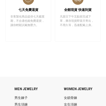
七天免費退貨
全館現貨 快速到貨
非客製化商品提供七天鑑賞
凡當日下午五點前完成下
期，不合適也能免費退貨，
單，庫存現貨即當天寄出，
讓你輕鬆試戴無壓力。
不用久等，迅速配戴上身。
MEN JEWELRY
WOMEN JEWELRY
男生鍊子
女鎖骨鍊
男生項鍊
女生項鍊