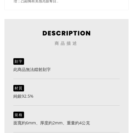
理；凸顯獨有美感亮眼奪目
（2650銀色）
商品描述
刻字
此商品無法鐳射刻字
材質
純銀92.5%
規格
面寬約6mm、厚度約2mm、重量約4公克