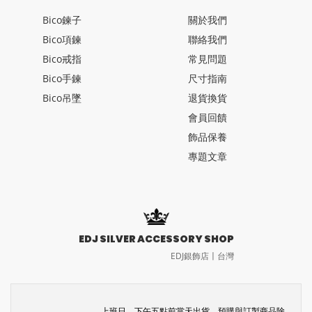
Bico鍊子
關於我們
Bico項鍊
聯絡我們
Bico戒指
常見問題
Bico手鍊
尺寸指南
Bico吊墜
退貨換貨
會員回饋
飾品保養
專題文章
EDJ SILVER ACCESSORY SHOP
EDJ銀飾店〡台灣
上班日，下午五點前當天出貨。預購與訂製商品除