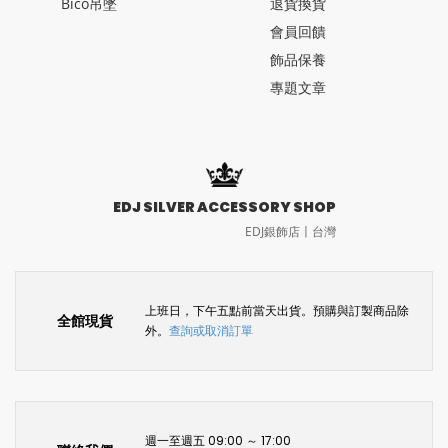
Bico吊墜
退貨換貨
會員回饋
飾品保養
專題文章
EDJ SILVER ACCESSORY SHOP
EDJ銀飾店〡台灣
上班日，下午五點前當天出貨。預購與訂製商品除
全館現貨
外。
查詢或取消訂單
週一至週五 09:00 ～ 17:00