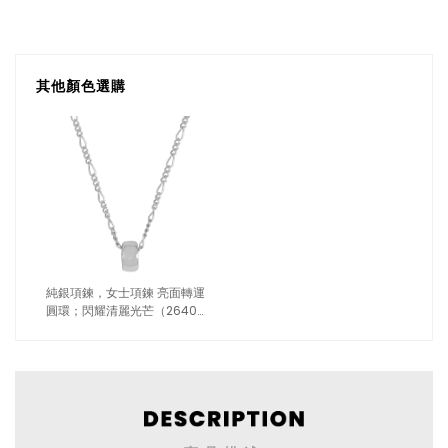
其他顏色選購
純銀項鍊，女士項鍊 亮面轉運
圓環；閃耀清麗光芒（2640銀
色）