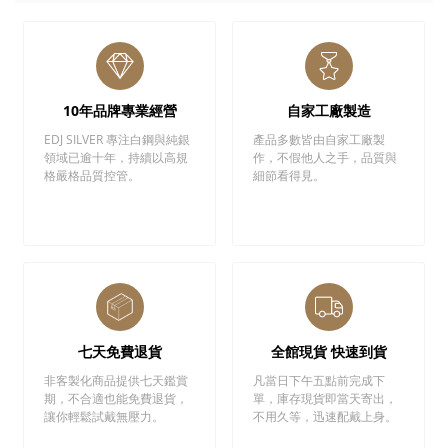
10年品牌專業經營
自家工廠製造
EDJ SILVER 專注白鋼與純銀
產品多數皆由自家工廠製
領域已逾十年，持續以高規
作，不假他人之手，品質與
格嚴格品質控管。
細節看得見。
七天免費退貨
全館現貨 快速到貨
非客製化商品提供七天鑑賞
凡當日下午五點前完成下
期，不合適也能免費退貨，
單，庫存現貨即當天寄出，
讓你輕鬆試戴無壓力。
不用久等，迅速配戴上身。