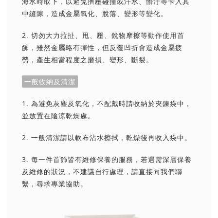
海水時取下，以避免擠壓碰撞或汗水、髒汙等卡入其
中縫隙，造成金屬氧化、脫落、變形等變化。
2. 切勿大力拉扯、甩、壓、銳物摩擦等動作使用首
飾，雖然金屬略有彈性，但反覆凹折會造成金屬疲
勞，產生相當程度之磨損、變形、斷裂。
一般收納及清潔
1. 為避免灰塵及氧化，不配戴時請收納於夾鍊袋中，
並放置在陰涼乾燥處。
2. 一般清潔請以軟布沾水擦拭，乾燥後再收入袋中。
3. 每一件首飾皆有維修保養的服務，若遇需深層保養
及維修的狀況，不建議自行處理，請直接向我們聯
繫，尋求專業協助。