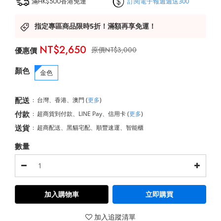
滿HK$500香港免運
訂閱電子報週週送300
指定專區商品限時5折！滿額再享免運！
NT$2,650
NT$3,000
顏色
金色
配送
:
台灣、香港、澳門
(
更多
)
付款
:
超商貨到付款、LINE Pay、信用卡
(
更多
)
送貨
:
超商配送、黑貓宅配、順豐速運、智能櫃
數量
加入購物車
立即購買
加入追蹤清單