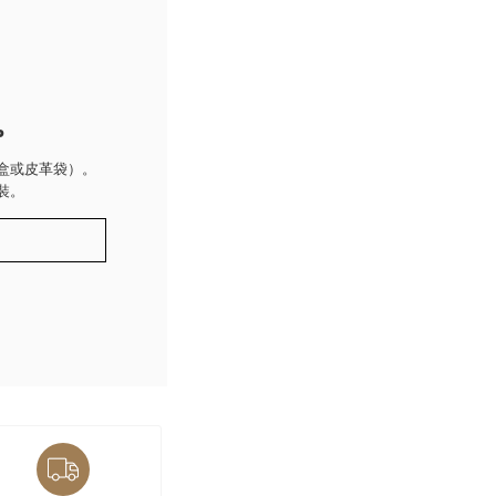
P
盒或皮革袋）。
裝。