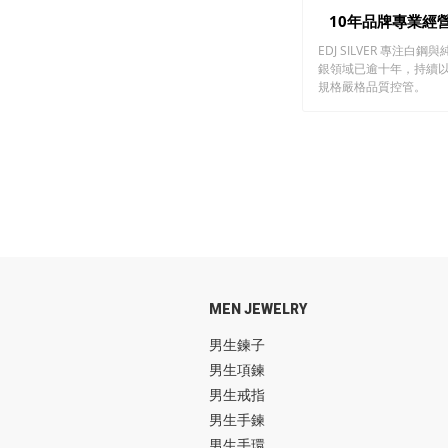
10年品牌專業經
EDJ SILVER 專注白鋼與
銀領域已逾十年，持續
規格嚴格品質控管。
MEN JEWELRY
男生鍊子
男生項鍊
男生戒指
男生手鍊
男生手環