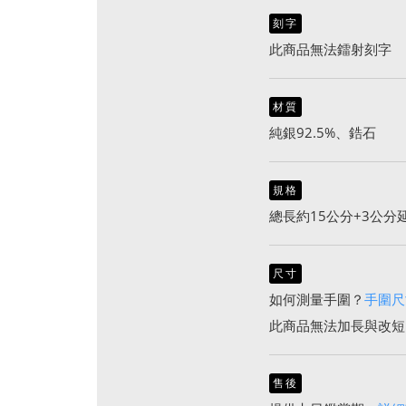
刻字
此商品無法鐳射刻字
材質
純銀92.5%、鋯石
規格
總長約15公分+3公分
尺寸
如何測量手圍？
手圍尺
此商品無法加長與改短
售後