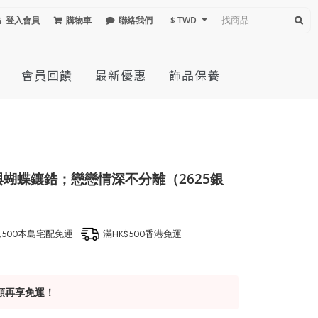
登入會員
購物車
聯絡我們
$ TWD
會員回饋
最新優惠
飾品保養
與蝴蝶鑲鋯；戀戀情深不分離（2625銀
1,500本島宅配免運
滿HK$500香港免運
額再享免運！