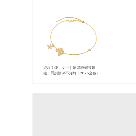
純銀手鍊，女士手鍊 花與蝴蝶鑲
鋯；戀戀情深不分離（2625金色）