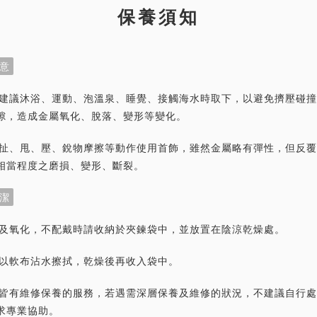
保養須知
意
首飾建議沐浴、運動、泡溫泉、睡覺、接觸海水時取下，以避免擠壓碰
隙，造成金屬氧化、脫落、變形等變化。
力拉扯、甩、壓、銳物摩擦等動作使用首飾，雖然金屬略有彈性，但反
相當程度之磨損、變形、斷裂。
潔
灰塵及氧化，不配戴時請收納於夾鍊袋中，並放置在陰涼乾燥處。
潔請以軟布沾水擦拭，乾燥後再收入袋中。
首飾皆有維修保養的服務，若遇需深層保養及維修的狀況，不建議自行
求專業協助。