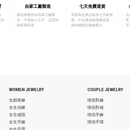
營
自家工廠製造
七天免費退貨
純
產品多數皆由自家工廠製
非客製化商品提供七天鑑賞
凡
以高
作，不假他人之手，品質與
期，不合適也能免費退貨，
單
細節看得見。
讓你輕鬆試戴無壓力。
不
WOMEN JEWELRY
COUPLE JEWELRY
女鎖骨鍊
情侶對鍊
女生項鍊
情侶對戒
女生戒指
情侶手鍊
女生手鍊
情侶手環
女生手環