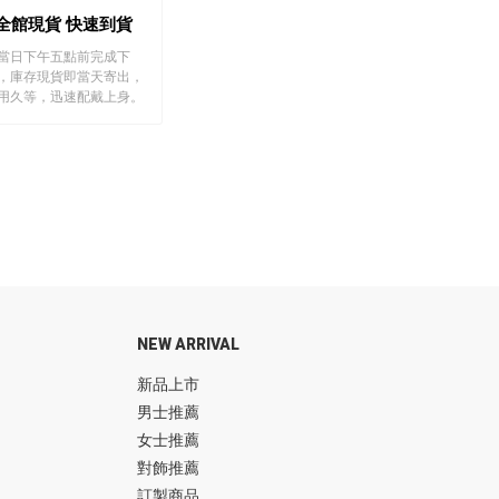
全館現貨 快速到貨
當日下午五點前完成下
，庫存現貨即當天寄出，
用久等，迅速配戴上身。
NEW ARRIVAL
新品上市
男士推薦
女士推薦
對飾推薦
訂製商品