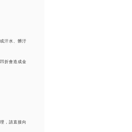
撞或汗水、髒汙
覆凹折會造成金
處理，請直接向