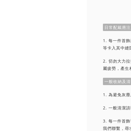
日常配戴應注
1. 每一件
等卡入其中縫
2. 切勿大
屬疲勞，產生
一般收納及清
1. 為避免
2. 一般清
3. 每一件
我們聯繫，尋