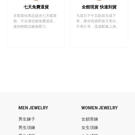
七天免費退貨
全館現貨 快速到貨
非客製化商品提供七天鑑賞
凡當日下午五點前完成下
期，不合適也能免費退貨，
單，庫存現貨即當天寄出，
讓你輕鬆試戴無壓力。
不用久等，迅速配戴上身。
MEN JEWELRY
WOMEN JEWELRY
男生鍊子
女鎖骨鍊
男生項鍊
女生項鍊