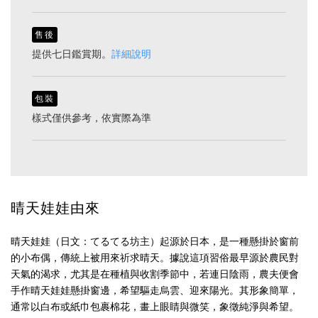
售後
提供七日鑑賞期。
詳細說明
包裝
樣式僅供參考，依實際為準
晴天娃娃由來
晴天娃娃（日文：てるてる坊主）起源於日本，是一種懸掛於窗前
的小布偶，傳統上被用來祈求晴天。據說這項習俗最早源於農民對
天氣的渴求，尤其是在種植與收割季節中，若連日陰雨，農夫便會
手作晴天娃娃懸掛窗邊，希望驅走烏雲、迎來陽光。其形象簡單，
通常以白布或紙巾包裹棉花，畫上眼睛與微笑，象徵純淨與希望。