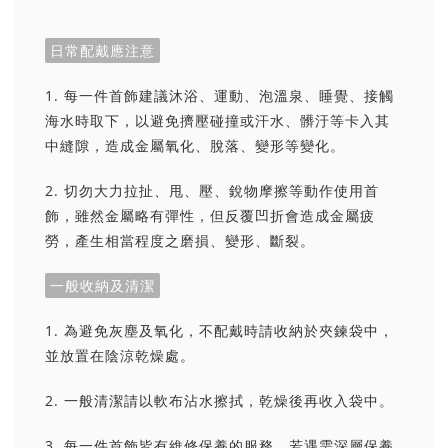
日常配戴應注意
1. 每一件首飾建議沐浴、運動、泡溫泉、睡覺、接觸
海水時取下，以避免擠壓碰撞或汗水、髒汙等卡入其
中縫隙，造成金屬氧化、脫落、變形等變化。
2. 切勿大力拉扯、甩、壓、銳物摩擦等動作使用首
飾，雖然金屬略有彈性，但反覆凹折會造成金屬疲
勞，產生相當程度之磨損、變形、斷裂。
一般收納及清潔
1. 為避免灰塵及氧化，不配戴時請收納於夾鍊袋中，
並放置在陰涼乾燥處。
2. 一般清潔請以軟布沾水擦拭，乾燥後再收入袋中。
3. 每一件首飾皆有維修保養的服務，若遇需深層保養