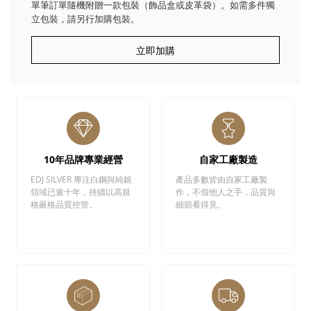
單筆訂單隨機附贈一款包裝（飾品盒或皮革袋）。如需多件獨
立包裝，請另行加購包裝。
立即加購
10年品牌專業經營
自家工廠製造
EDJ SILVER 專注白鋼與純銀
產品多數皆由自家工廠製
領域已逾十年，持續以高規
作，不假他人之手，品質與
格嚴格品質控管。
細節看得見。