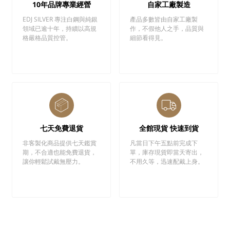
10年品牌專業經營
自家工廠製造
EDJ SILVER 專注白鋼與純銀
產品多數皆由自家工廠製
領域已逾十年，持續以高規
作，不假他人之手，品質與
格嚴格品質控管。
細節看得見。
七天免費退貨
全館現貨 快速到貨
非客製化商品提供七天鑑賞
凡當日下午五點前完成下
期，不合適也能免費退貨，
單，庫存現貨即當天寄出，
讓你輕鬆試戴無壓力。
不用久等，迅速配戴上身。