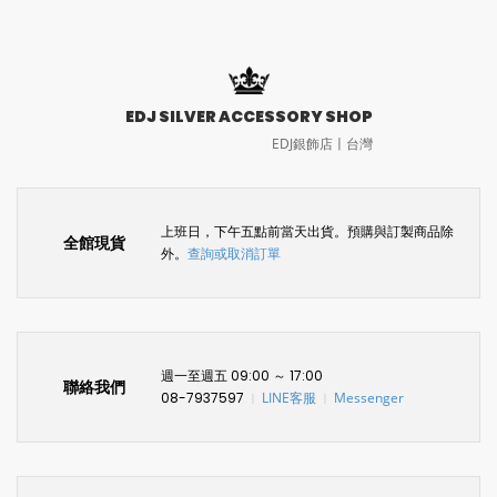
EDJ SILVER ACCESSORY SHOP
EDJ銀飾店〡台灣
上班日，下午五點前當天出貨。預購與訂製商品除
全館現貨
外。
查詢或取消訂單
週一至週五 09:00 ～ 17:00
聯絡我們
08-7937597
LINE客服
Messenger
〡
〡