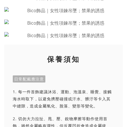
保養須知
日常配戴應注意
1. 每一件首飾建議沐浴、運動、泡溫泉、睡覺、接觸
海水時取下，以避免擠壓碰撞或汗水、髒汙等卡入其
中縫隙，造成金屬氧化、脫落、變形等變化。
2. 切勿大力拉扯、甩、壓、銳物摩擦等動作使用首
飾，雖然金屬略有彈性，但反覆凹折會造成金屬疲