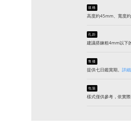
規格
高度約45mm、寬度約9
孔距
建議搭鍊粗4mm以下
售後
提供七日鑑賞期。
詳細
包裝
樣式僅供參考，依實際