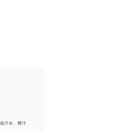
撞或汗水、髒汙