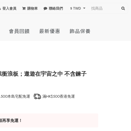
登入會員
購物車
聯絡我們
$ TWD
會員回饋
最新優惠
飾品保養
右舷衝浪板；遨遊在宇宙之中 不含鍊子
1,500本島宅配免運
滿HK$500香港免運
額再享免運！