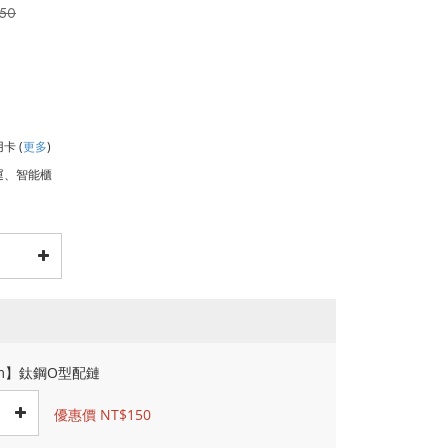
050
用卡
(
更多
)
運、智能櫃
cm】鈦鋼O型配鏈
優惠價 NT$150