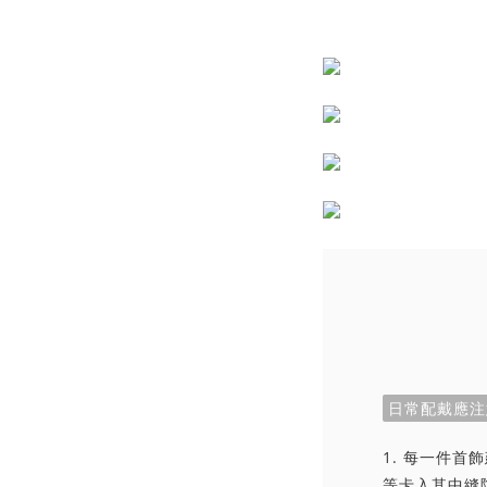
日常配戴應注
1. 每一件
等卡入其中縫