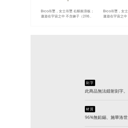
Bico吊墜，女士吊墜 右舷衝浪板；
Bico吊墜，女
遨遊在宇宙之中 不含鍊子（2116藍
遨遊在宇宙之中 
色）
藍）
刻字
此商品無法鐳射刻字。
材質
96%無鉛錫、施華洛