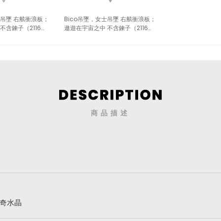
士吊墜 右舷衝浪板；
Bico吊墜，女士吊墜 右舷衝浪板；
不含鍊子（2116淺
遨遊在宇宙之中 不含鍊子（2116粉
紅）
商品描述
世奇水晶