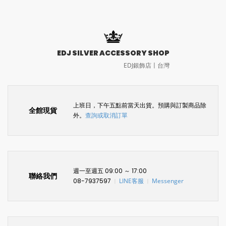
EDJ SILVER ACCESSORY SHOP
EDJ銀飾店〡台灣
上班日，下午五點前當天出貨。預購與訂製商品除
全館現貨
外。
查詢或取消訂單
週一至週五 09:00 ～ 17:00
聯絡我們
08-7937597
LINE客服
Messenger
〡
〡