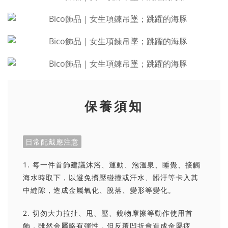
保養須知
日常配戴應注意
1. 每一件首飾建議沐浴、運動、泡溫泉、睡覺、接觸
海水時取下，以避免擠壓碰撞或汗水、髒汙等卡入其
中縫隙，造成金屬氧化、脫落、變形等變化。
2. 切勿大力拉扯、甩、壓、銳物摩擦等動作使用首
飾，雖然金屬略有彈性，但反覆凹折會造成金屬疲