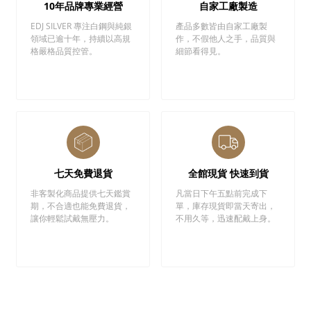
10年品牌專業經營
自家工廠製造
EDJ SILVER 專注白鋼與純銀
產品多數皆由自家工廠製
領域已逾十年，持續以高規
作，不假他人之手，品質與
格嚴格品質控管。
細節看得見。
七天免費退貨
全館現貨 快速到貨
非客製化商品提供七天鑑賞
凡當日下午五點前完成下
期，不合適也能免費退貨，
單，庫存現貨即當天寄出，
讓你輕鬆試戴無壓力。
不用久等，迅速配戴上身。