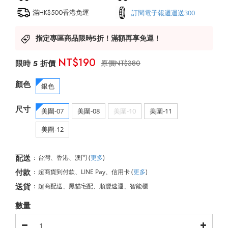
滿HK$500香港免運
訂閱電子報週週送300
指定專區商品限時5折！滿額再享免運！
NT$190
NT$380
顏色
銀色
尺寸
美圍-07
美圍-08
美圍-10
美圍-11
美圍-12
配送
:
台灣、香港、澳門
(
更多
)
付款
:
超商貨到付款、LINE Pay、信用卡
(
更多
)
送貨
:
超商配送、黑貓宅配、順豐速運、智能櫃
數量