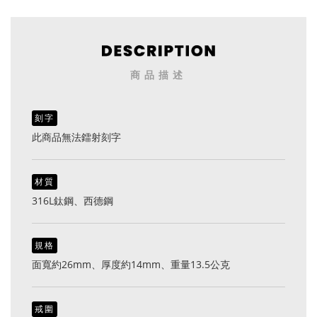
商品描述
刻字
此商品無法鐳射刻字
材質
316L鈦鋼、西德鋼
規格
面寬約26mm、厚度約14mm、重量13.5公克
戒圍