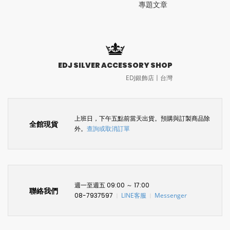
專題文章
EDJ SILVER ACCESSORY SHOP
EDJ銀飾店〡台灣
上班日，下午五點前當天出貨。預購與訂製商品除
全館現貨
外。
查詢或取消訂單
週一至週五 09:00 ～ 17:00
聯絡我們
08-7937597
LINE客服
Messenger
〡
〡