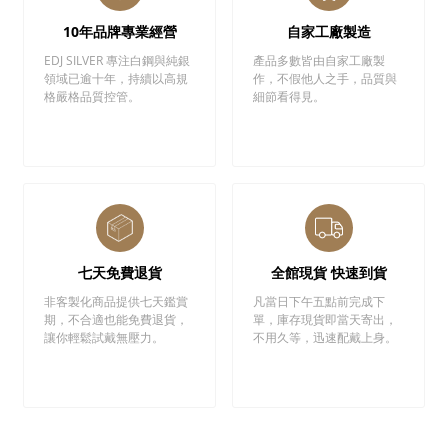
10年品牌專業經營
自家工廠製造
EDJ SILVER 專注白鋼與純銀
產品多數皆由自家工廠製
領域已逾十年，持續以高規
作，不假他人之手，品質與
格嚴格品質控管。
細節看得見。
七天免費退貨
全館現貨 快速到貨
非客製化商品提供七天鑑賞
凡當日下午五點前完成下
期，不合適也能免費退貨，
單，庫存現貨即當天寄出，
讓你輕鬆試戴無壓力。
不用久等，迅速配戴上身。