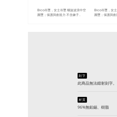
Bico吊墜，女士吊墜 螺旋波浪中空
Bico吊墜，女
圓墜；保護與創造力 不含鍊子
圓墜；保護與創
（1913藍色）
（1913黑色）
刻字
此商品無法鐳射刻字。
材質
96%無鉛錫、樹脂