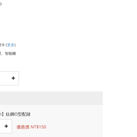
0
用卡
(
更多
)
運、智能櫃
cm】鈦鋼O型配鏈
優惠價 NT$150