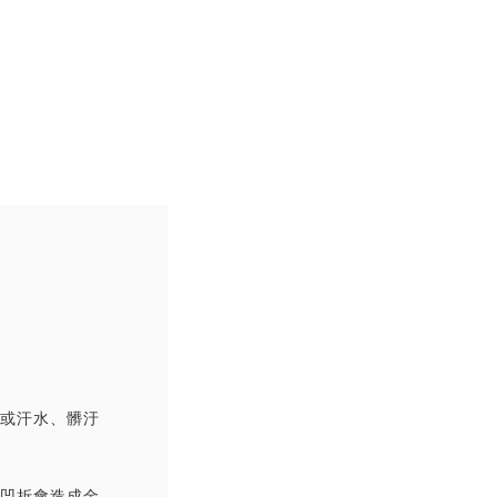
撞或汗水、髒汙
覆凹折會造成金