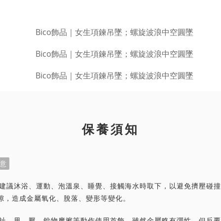
保養須知
意
首飾建議沐浴、運動、泡溫泉、睡覺、接觸海水時取下，以避免擠壓碰
隙，造成金屬氧化、脫落、變形等變化。
力拉扯、甩、壓、銳物摩擦等動作使用首飾，雖然金屬略有彈性，但反