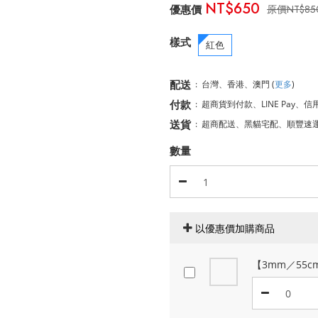
NT$650
NT$85
樣式
紅色
配送
:
台灣、香港、澳門
(
更多
)
付款
:
超商貨到付款、LINE Pay、信
送貨
:
超商配送、黑貓宅配、順豐速
數量
以優惠價加購商品
【3mm／55