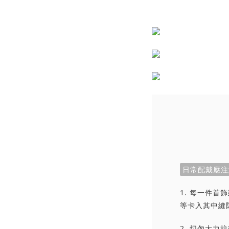
日常配戴應注
1. 每一件
等卡入其中縫
2. 切勿大