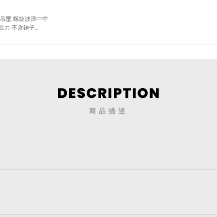
士吊墜 螺旋波浪中空
造力 不含鍊子
商品描述