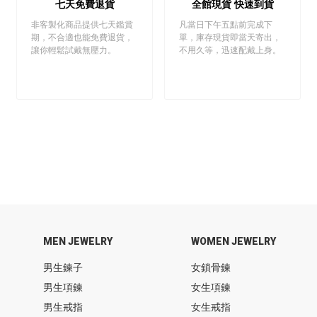
七天免費退貨
全館現貨 快速到貨
非客製化商品提供七天鑑賞
凡當日下午五點前完成下
期，不合適也能免費退貨，
單，庫存現貨即當天寄出，
讓你輕鬆試戴無壓力。
不用久等，迅速配戴上身。
MEN JEWELRY
WOMEN JEWELRY
男生鍊子
女鎖骨鍊
男生項鍊
女生項鍊
男生戒指
女生戒指