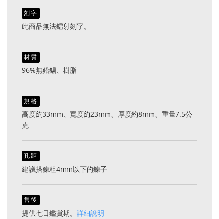
刻字
此商品無法鐳射刻字。
材質
96%無鉛錫、樹脂
規格
高度約33mm、寬度約23mm、厚度約8mm、重量7.5公
克
孔距
建議搭鍊粗4mm以下的鍊子
售後
提供七日鑑賞期。
詳細說明