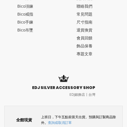
Bico項鍊
聯絡我們
Bico戒指
常見問題
Bico手鍊
尺寸指南
Bico吊墜
退貨換貨
會員回饋
飾品保養
專題文章
EDJ SILVER ACCESSORY SHOP
EDJ銀飾店〡台灣
上班日，下午五點前當天出貨。預購與訂製商品除
全館現貨
外。
查詢或取消訂單