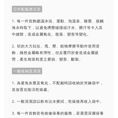
日常配戴應注意
1. 每一件首飾建議沐浴、運動、泡溫泉、睡覺、接觸
海水時取下，以避免擠壓碰撞或汗水、髒汙等卡入其
中縫隙，造成金屬氧化、脫落、變形等變化。
2. 切勿大力拉扯、甩、壓、銳物摩擦等動作使用首
飾，雖然金屬略有彈性，但反覆凹折會造成金屬疲
勞，產生相當程度之磨損、變形、斷裂。
一般收納及清潔
1. 為避免灰塵及氧化，不配戴時請收納於夾鍊袋中，
並放置在陰涼乾燥處。
2. 一般清潔請以軟布沾水擦拭，乾燥後再收入袋中。
3. 每一件首飾皆有維修保養的服務，若遇需深層保養