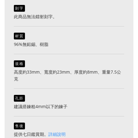
刻字
此商品無法鐳射刻字。
材質
96%無鉛錫、樹脂
規格
高度約33mm、寬度約23mm、厚度約8mm、重量7.5公
克
孔距
建議搭鍊粗4mm以下的鍊子
售後
提供七日鑑賞期。
詳細說明