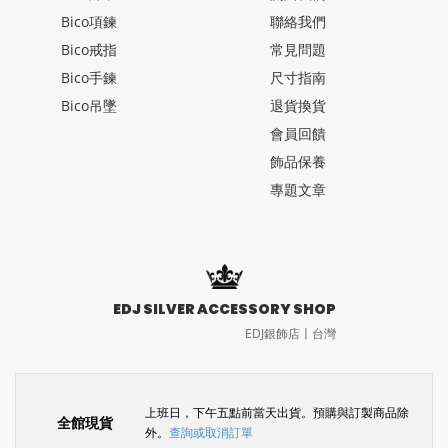
Bico項鍊
聯絡我們
Bico戒指
常見問題
Bico手鍊
尺寸指南
Bico吊墜
退貨換貨
會員回饋
飾品保養
專題文章
EDJ SILVER ACCESSORY SHOP
EDJ銀飾店〡台灣
上班日，下午五點前當天出貨。預購與訂製商品除
全館現貨
外。
查詢或取消訂單