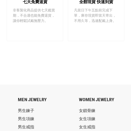
七天免費退貨
全館現貨 快速到貨
非客製化商品提供七天鑑賞
凡當日下午五點前完成下
期，不合適也能免費退貨，
單，庫存現貨即當天寄出，
讓你輕鬆試戴無壓力。
不用久等，迅速配戴上身。
MEN JEWELRY
WOMEN JEWELRY
男生鍊子
女鎖骨鍊
男生項鍊
女生項鍊
男生戒指
女生戒指