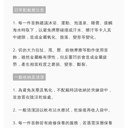
日常配戴應注意
1. 每一件首飾建議沐浴、運動、泡溫泉、睡覺、接觸
海水時取下，以避免擠壓碰撞或汗水、髒汙等卡入其
中縫隙，造成金屬氧化、脫落、變形等變化。
2. 切勿大力拉扯、甩、壓、銳物摩擦等動作使用首
飾，雖然金屬略有彈性，但反覆凹折會造成金屬疲
勞，產生相當程度之磨損、變形、斷裂。
一般收納及清潔
1. 為避免灰塵及氧化，不配戴時請收納於夾鍊袋中，
並放置在陰涼乾燥處。
2. 一般清潔請以軟布沾水擦拭，乾燥後再收入袋中。
3. 每一件首飾皆有維修保養的服務，若遇需深層保養