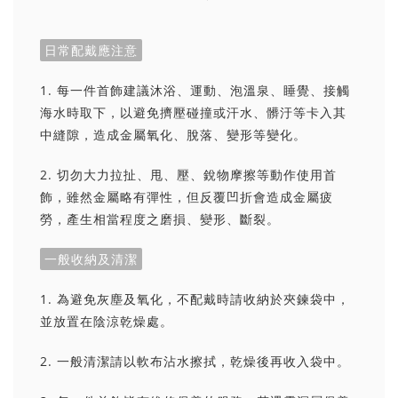
日常配戴應注意
1. 每一件首飾建議沐浴、運動、泡溫泉、睡覺、接觸
海水時取下，以避免擠壓碰撞或汗水、髒汙等卡入其
中縫隙，造成金屬氧化、脫落、變形等變化。
2. 切勿大力拉扯、甩、壓、銳物摩擦等動作使用首
飾，雖然金屬略有彈性，但反覆凹折會造成金屬疲
勞，產生相當程度之磨損、變形、斷裂。
一般收納及清潔
1. 為避免灰塵及氧化，不配戴時請收納於夾鍊袋中，
並放置在陰涼乾燥處。
2. 一般清潔請以軟布沾水擦拭，乾燥後再收入袋中。