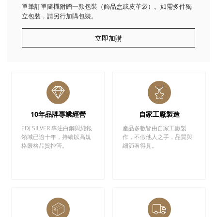
單筆訂單隨機附贈一款包裝（飾品盒或皮革袋）。如需多件獨
立包裝，請另行加購包裝。
立即加購
10年品牌專業經營
自家工廠製造
EDJ SILVER 專注白鋼與純銀
產品多數皆由自家工廠製
領域已逾十年，持續以高規
作，不假他人之手，品質與
格嚴格品質控管。
細節看得見。