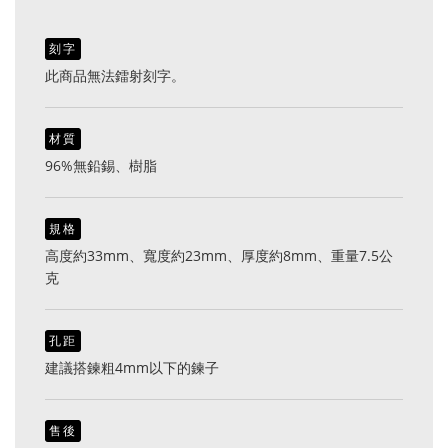
刻字
此商品無法鐳射刻字。
材質
96%無鉛錫、樹脂
規格
高度約33mm、寬度約23mm、厚度約8mm、重量7.5公
克
孔距
建議搭鍊粗4mm以下的鍊子
售後