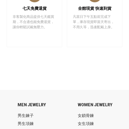
七天免費退貨
全館現貨 快速到貨
非客製化商品提供七天鑑賞
凡當日下午五點前完成下
期，不合適也能免費退貨，
單，庫存現貨即當天寄出，
讓你輕鬆試戴無壓力。
不用久等，迅速配戴上身。
MEN JEWELRY
WOMEN JEWELRY
男生鍊子
女鎖骨鍊
男生項鍊
女生項鍊