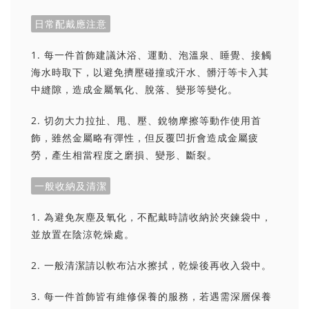
日常配戴應注意
1. 每一件首飾建議沐浴、運動、泡溫泉、睡覺、接觸
海水時取下，以避免擠壓碰撞或汗水、髒汙等卡入其
中縫隙，造成金屬氧化、脫落、變形等變化。
2. 切勿大力拉扯、甩、壓、銳物摩擦等動作使用首
飾，雖然金屬略有彈性，但反覆凹折會造成金屬疲
勞，產生相當程度之磨損、變形、斷裂。
一般收納及清潔
1. 為避免灰塵及氧化，不配戴時請收納於夾鍊袋中，
並放置在陰涼乾燥處。
2. 一般清潔請以軟布沾水擦拭，乾燥後再收入袋中。
3. 每一件首飾皆有維修保養的服務，若遇需深層保養