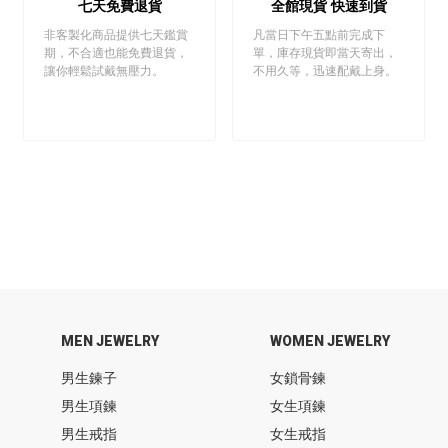
七天免費退貨
全館現貨 快速到貨
非客製化商品提供七天鑑賞
凡當日下午五點前完成下
期，不合適也能免費退貨，
單，庫存現貨即當天寄出，
讓你輕鬆試戴無壓力。
不用久等，迅速配戴上身。
MEN JEWELRY
WOMEN JEWELRY
男生鍊子
女鎖骨鍊
男生項鍊
女生項鍊
男生戒指
女生戒指