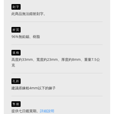
刻字
此商品無法鐳射刻字。
材質
96%無鉛錫、樹脂
規格
高度約33mm、寬度約23mm、厚度約8mm、重量7.5公
克
孔距
建議搭鍊粗4mm以下的鍊子
售後
提供七日鑑賞期。
詳細說明