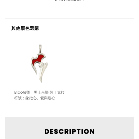
其他顏色選購
Bico吊墜，男士吊墜 阿丁克拉
符號；象徵心、愛與耐心
（1763紅色）