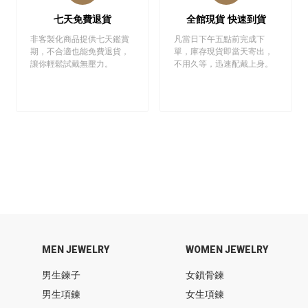
七天免費退貨
全館現貨 快速到貨
非客製化商品提供七天鑑賞
凡當日下午五點前完成下
期，不合適也能免費退貨，
單，庫存現貨即當天寄出，
讓你輕鬆試戴無壓力。
不用久等，迅速配戴上身。
MEN JEWELRY
WOMEN JEWELRY
男生鍊子
女鎖骨鍊
男生項鍊
女生項鍊