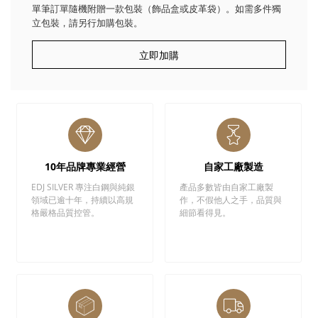
單筆訂單隨機附贈一款包裝（飾品盒或皮革袋）。如需多件獨
立包裝，請另行加購包裝。
立即加購
10年品牌專業經營
自家工廠製造
EDJ SILVER 專注白鋼與純銀
產品多數皆由自家工廠製
領域已逾十年，持續以高規
作，不假他人之手，品質與
格嚴格品質控管。
細節看得見。