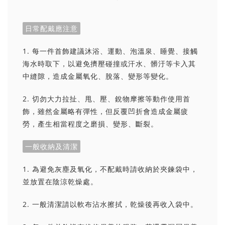
日常配戴應注意
1. 每一件首飾建議沐浴、運動、泡溫泉、睡覺、接觸
海水時取下，以避免擠壓碰撞或汗水、髒汙等卡入其
中縫隙，造成金屬氧化、脫落、變形等變化。
2. 切勿大力拉扯、甩、壓、銳物摩擦等動作使用首
飾，雖然金屬略有彈性，但反覆凹折會造成金屬疲
勞，產生相當程度之磨損、變形、斷裂。
一般收納及清潔
1. 為避免灰塵及氧化，不配戴時請收納於夾鍊袋中，
並放置在陰涼乾燥處。
2. 一般清潔請以軟布沾水擦拭，乾燥後再收入袋中。