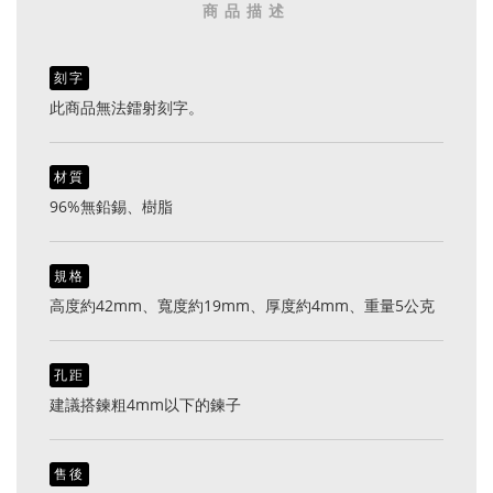
商品描述
刻字
此商品無法鐳射刻字。
材質
96%無鉛錫、樹脂
規格
高度約42mm、寬度約19mm、厚度約4mm、重量5公克
孔距
建議搭鍊粗4mm以下的鍊子
售後