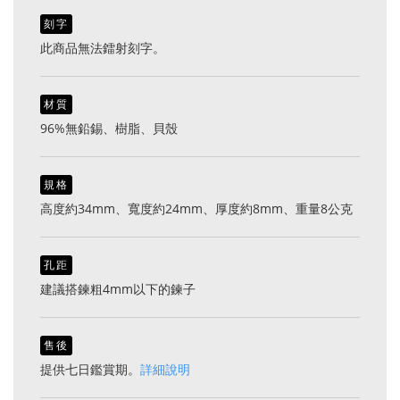
刻字
此商品無法鐳射刻字。
材質
96%無鉛錫、樹脂、貝殼
規格
高度約34mm、寬度約24mm、厚度約8mm、重量8公克
孔距
建議搭鍊粗4mm以下的鍊子
售後
提供七日鑑賞期。
詳細說明