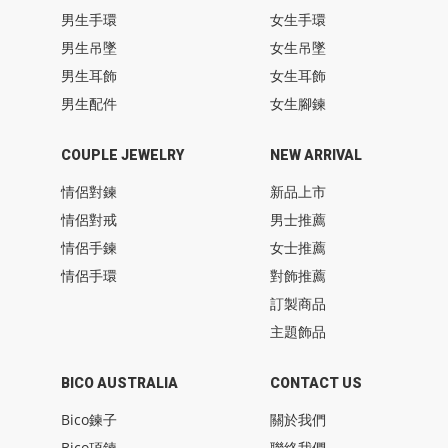
男生手環
女生手環
男生吊墜
女生吊墜
男生耳飾
女生耳飾
男生配件
女生腳鍊
COUPLE JEWELRY
NEW ARRIVAL
情侶對鍊
新品上市
情侶對戒
男士推薦
情侶手鍊
女士推薦
情侶手環
對飾推薦
訂製商品
主題飾品
BICO AUSTRALIA
CONTACT US
Bico鍊子
關於我們
Bico項鍊
聯絡我們