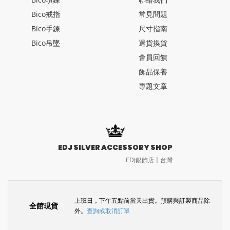
Bico戒指
常見問題
Bico手鍊
尺寸指南
Bico吊墜
退貨換貨
會員回饋
飾品保養
專題文章
EDJ SILVER ACCESSORY SHOP
EDJ銀飾店〡台灣
上班日，下午五點前當天出貨。預購與訂製商品除
全館現貨
外。
查詢或取消訂單