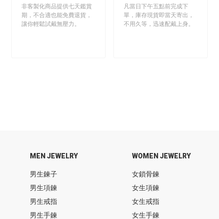
非客製化商品提供七天鑑賞
凡當日下午五點前完成下
期，不合適也能免費退貨，
單，庫存現貨即當天寄出，
讓你輕鬆試戴無壓力。
不用久等，迅速配戴上身。
MEN JEWELRY
WOMEN JEWELRY
男生鍊子
女鎖骨鍊
男生項鍊
女生項鍊
男生戒指
女生戒指
男生手鍊
女生手鍊