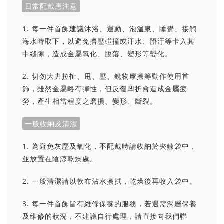
日常配戴應注意
1. 每一件首飾建議沐浴、運動、泡溫泉、睡覺、接觸
海水時取下，以避免擠壓碰撞或汗水、髒汙等卡入其
中縫隙，造成金屬氧化、脫落、變形等變化。
2. 切勿大力拉扯、甩、壓、銳物摩擦等動作使用首
飾，雖然金屬略有彈性，但反覆凹折會造成金屬疲
勞，產生相當程度之磨損、變形、斷裂。
一般收納及清潔
1. 為避免灰塵及氧化，不配戴時請收納於夾鍊袋中，
並放置在陰涼乾燥處。
2. 一般清潔請以軟布沾水擦拭，乾燥後再收入袋中。
3. 每一件首飾皆有維修保養的服務，若遇需深層保養
及維修的狀況，不建議自行處理，請直接向我們聯