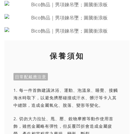
保養須知
日常配戴應注意
1. 每一件首飾建議沐浴、運動、泡溫泉、睡覺、接觸
海水時取下，以避免擠壓碰撞或汗水、髒汙等卡入其
中縫隙，造成金屬氧化、脫落、變形等變化。
2. 切勿大力拉扯、甩、壓、銳物摩擦等動作使用首
飾，雖然金屬略有彈性，但反覆凹折會造成金屬疲
勞，產生相當程度之磨損、變形、斷裂。