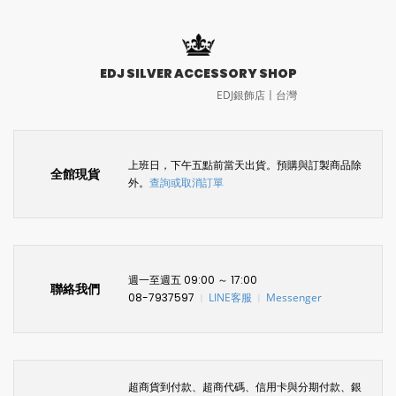
EDJ SILVER ACCESSORY SHOP
EDJ銀飾店〡台灣
上班日，下午五點前當天出貨。預購與訂製商品除
全館現貨
外。
查詢或取消訂單
週一至週五 09:00 ～ 17:00
聯絡我們
08-7937597
LINE客服
Messenger
〡
〡
超商貨到付款、超商代碼、信用卡與分期付款、銀