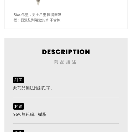
Bico吊墜，男士吊墜 圖騰衝浪
板；從混亂到清澈的水 不含鍊
子（1732紅色）
商品描述
刻字
此商品無法鐳射刻字。
材質
96%無鉛錫、樹脂