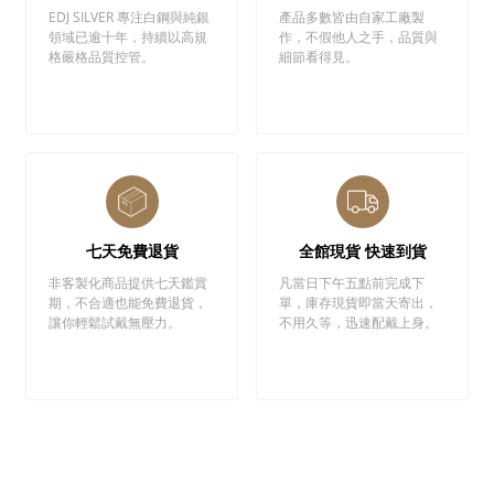
EDJ SILVER 專注白鋼與純銀
產品多數皆由自家工廠製
領域已逾十年，持續以高規
作，不假他人之手，品質與
格嚴格品質控管。
細節看得見。
七天免費退貨
全館現貨 快速到貨
非客製化商品提供七天鑑賞
凡當日下午五點前完成下
期，不合適也能免費退貨，
單，庫存現貨即當天寄出，
讓你輕鬆試戴無壓力。
不用久等，迅速配戴上身。