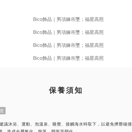
保養須知
意
首飾建議沐浴、運動、泡溫泉、睡覺、接觸海水時取下，以避免擠壓碰
隙，造成金屬氧化、脫落、變形等變化。