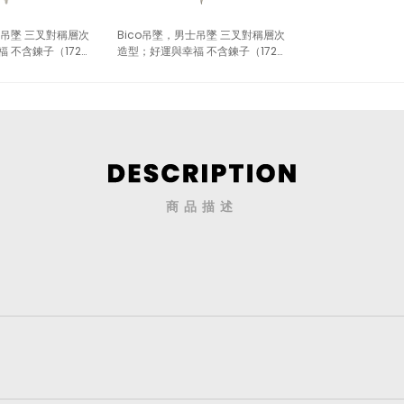
士吊墜 三叉對稱層次
Bico吊墜，男士吊墜 三叉對稱層次
 不含鍊子（1729
造型；好運與幸福 不含鍊子（1729
深藍）
商品描述