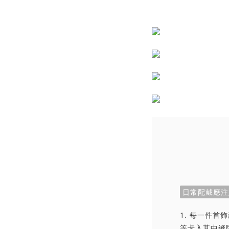
日常配戴應注
1. 每一件
等卡入其中縫