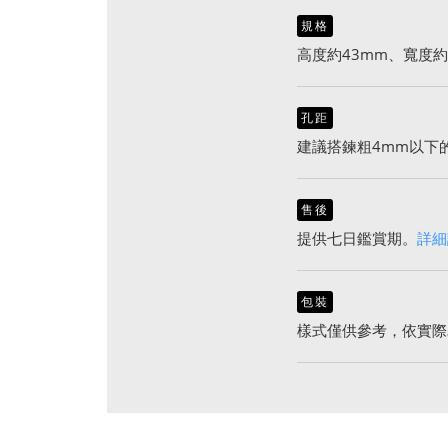
規格
高度約43mm、寬度約
孔距
建議搭鍊粗4mm以下
售後
提供七日鑑賞期。
詳細
包裝
樣式僅供參考，依實際