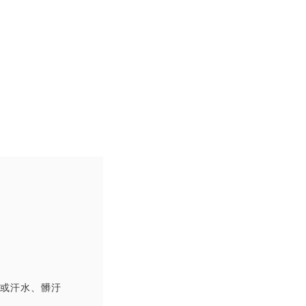
撞或汗水、髒汙