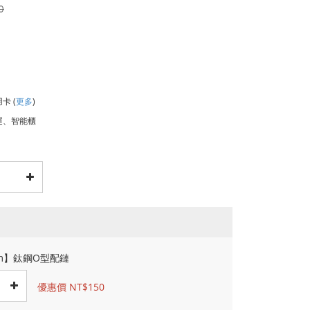
0
用卡
(
更多
)
運、智能櫃
cm】鈦鋼O型配鏈
優惠價 NT$150