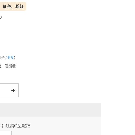
、紅色、粉紅
0
用卡
(
更多
)
運、智能櫃
cm】鈦鋼O型配鏈