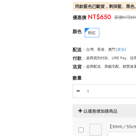
同款藍色已斷貨，剩深藍、黑色
NT$650
NT$85
顏色
粉紅
配送
:
台灣、香港、澳門
(
更多
)
付款
:
超商貨到付款、LINE Pay、信
送貨
:
超商配送、黑貓宅配、順豐速
數量
以優惠價加購商品
【3mm／55