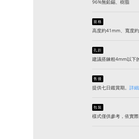
96%無鉛錫、樹脂
規格
高度約41mm、寬度約
孔距
建議搭鍊粗4mm以下
售後
提供七日鑑賞期。
詳細
包裝
樣式僅供參考，依實際