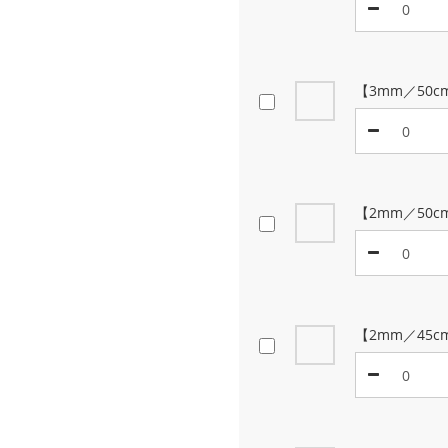
【3mm／50
【2mm／50c
【2mm／45c