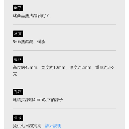
刻字
此商品無法鐳射刻字。
材質
96%無鉛錫、樹脂
規格
高度約45mm、寬度約10mm、厚度約2mm、重量約3公
克
孔距
建議搭鍊粗4mm以下的鍊子
售後
提供七日鑑賞期。
詳細說明