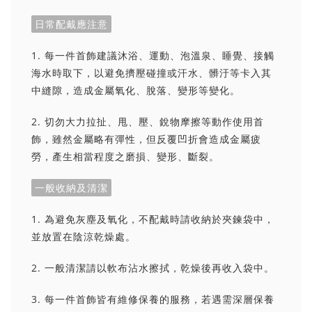
日常配戴應注意
1. 每一件首飾建議沐浴、運動、泡溫泉、睡覺、接觸
海水時取下，以避免擠壓碰撞或汗水、髒汙等卡入其
中縫隙，造成金屬氧化、脫落、變形等變化。
2. 切勿大力拉扯、甩、壓、銳物摩擦等動作使用首
飾，雖然金屬略有彈性，但反覆凹折會造成金屬疲
勞，產生相當程度之磨損、變形、斷裂。
一般收納及清潔
1. 為避免灰塵及氧化，不配戴時請收納於夾鍊袋中，
並放置在陰涼乾燥處。
2. 一般清潔請以軟布沾水擦拭，乾燥後再收入袋中。
3. 每一件首飾皆有維修保養的服務，若遇需深層保養