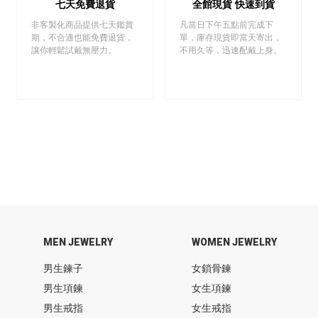
七天免費退貨
全館現貨 快速到貨
非客製化商品提供七天鑑賞
凡當日下午五點前完成下
期，不合適也能免費退貨，
單，庫存現貨即當天寄出，
讓你輕鬆試戴無壓力。
不用久等，迅速配戴上身。
MEN JEWELRY
WOMEN JEWELRY
男生鍊子
女鎖骨鍊
男生項鍊
女生項鍊
男生戒指
女生戒指