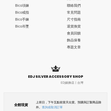
Bico項鍊
聯絡我們
Bico戒指
常見問題
Bico手鍊
尺寸指南
Bico吊墜
退貨換貨
會員回饋
飾品保養
專題文章
EDJ SILVER ACCESSORY SHOP
EDJ銀飾店〡台灣
上班日，下午五點前當天出貨。預購與訂製商品除
全館現貨
外。
查詢或取消訂單