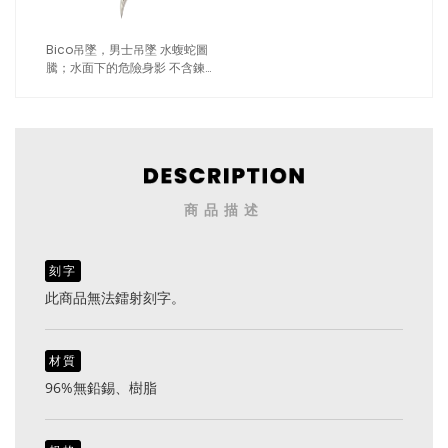
Bico吊墜，男士吊墜 水蝮蛇圖
騰；水面下的危險身影 不含鍊
子（1716紅色）
商品描述
刻字
此商品無法鐳射刻字。
材質
96%無鉛錫、樹脂