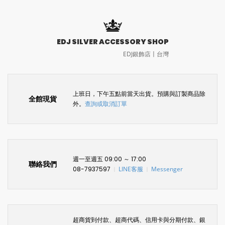
EDJ SILVER ACCESSORY SHOP
EDJ銀飾店〡台灣
上班日，下午五點前當天出貨。預購與訂製商品除
全館現貨
外。
查詢或取消訂單
週一至週五 09:00 ～ 17:00
聯絡我們
08-7937597
LINE客服
Messenger
〡
〡
超商貨到付款、超商代碼、信用卡與分期付款、銀