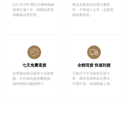
EDJ SILVER 專注白鋼與純銀
產品多數皆由自家工廠製
領域已逾十年，持續以高規
作，不假他人之手，品質與
格嚴格品質控管。
細節看得見。
七天免費退貨
全館現貨 快速到貨
非客製化商品提供七天鑑賞
凡當日下午五點前完成下
期，不合適也能免費退貨，
單，庫存現貨即當天寄出，
讓你輕鬆試戴無壓力。
不用久等，迅速配戴上身。