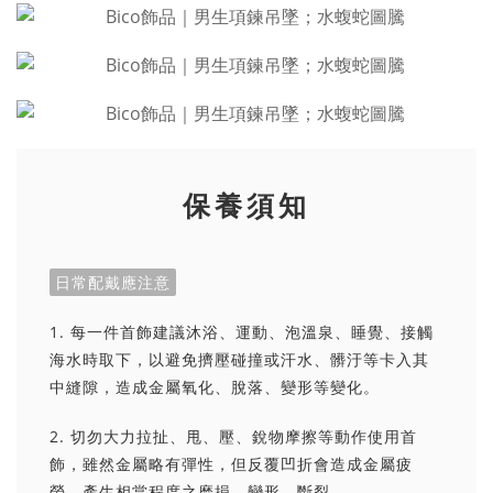
保養須知
日常配戴應注意
1. 每一件首飾建議沐浴、運動、泡溫泉、睡覺、接觸
海水時取下，以避免擠壓碰撞或汗水、髒汙等卡入其
中縫隙，造成金屬氧化、脫落、變形等變化。
2. 切勿大力拉扯、甩、壓、銳物摩擦等動作使用首
飾，雖然金屬略有彈性，但反覆凹折會造成金屬疲
勞，產生相當程度之磨損、變形、斷裂。