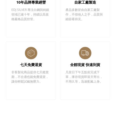
10年品牌專業經營
自家工廠製造
EDJ SILVER 專注白鋼與純銀
產品多數皆由自家工廠製
領域已逾十年，持續以高規
作，不假他人之手，品質與
格嚴格品質控管。
細節看得見。
七天免費退貨
全館現貨 快速到貨
非客製化商品提供七天鑑賞
凡當日下午五點前完成下
期，不合適也能免費退貨，
單，庫存現貨即當天寄出，
讓你輕鬆試戴無壓力。
不用久等，迅速配戴上身。