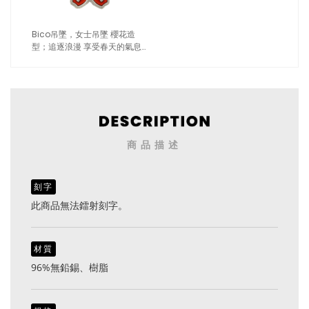
Bico吊墜，女士吊墜 櫻花造
型；追逐浪漫 享受春天的氣息
（1706紅色）
商品描述
刻字
此商品無法鐳射刻字。
材質
96%無鉛錫、樹脂