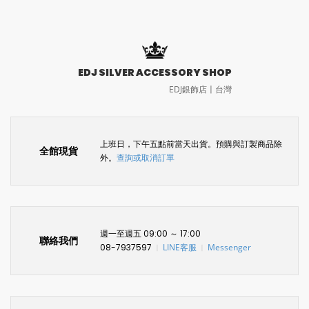
EDJ SILVER ACCESSORY SHOP
EDJ銀飾店〡台灣
上班日，下午五點前當天出貨。預購與訂製商品除
全館現貨
外。
查詢或取消訂單
週一至週五 09:00 ～ 17:00
聯絡我們
08-7937597
LINE客服
Messenger
〡
〡