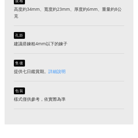
規格
高度約34mm、寬度約23mm、厚度約6mm、重量約8公
克
孔距
建議搭鍊粗4mm以下的鍊子
售後
提供七日鑑賞期。
詳細說明
包裝
樣式僅供參考，依實際為準