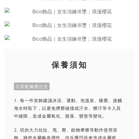
保養須知
日常配戴應注意
1. 每一件首飾建議沐浴、運動、泡溫泉、睡覺、接觸
海水時取下，以避免擠壓碰撞或汗水、髒汙等卡入其
中縫隙，造成金屬氧化、脫落、變形等變化。
2. 切勿大力拉扯、甩、壓、銳物摩擦等動作使用首
飾，雖然金屬略有彈性，但反覆凹折會造成金屬疲