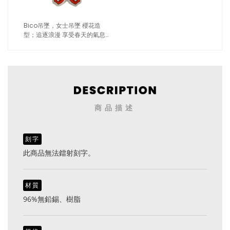
Bico吊墜，女士吊墜 櫻花造
型；追逐浪漫 享受春天的氣息
（1706紅色）
商品描述
刻字
此商品無法鐳射刻字。
材質
96%無鉛錫、樹脂