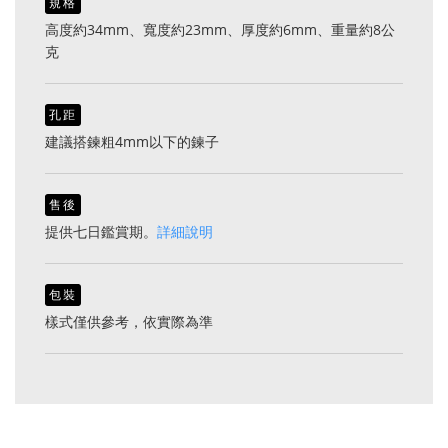
規格
高度約34mm、寬度約23mm、厚度約6mm、重量約8公
克
孔距
建議搭鍊粗4mm以下的鍊子
售後
提供七日鑑賞期。
詳細說明
包裝
樣式僅供參考，依實際為準