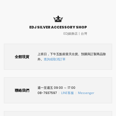
EDJ SILVER ACCESSORY SHOP
EDJ銀飾店〡台灣
上班日，下午五點前當天出貨。預購與訂製商品除
全館現貨
外。
查詢或取消訂單
週一至週五 09:00 ～ 17:00
聯絡我們
08-7937597
LINE客服
Messenger
〡
〡