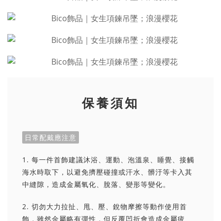
保養須知
日常配戴應注意
1. 每一件首飾建議沐浴、運動、泡溫泉、睡覺、接觸
海水時取下，以避免擠壓碰撞或汗水、髒汙等卡入其
中縫隙，造成金屬氧化、脫落、變形等變化。
2. 切勿大力拉扯、甩、壓、銳物摩擦等動作使用首
飾，雖然金屬略有彈性，但反覆凹折會造成金屬疲