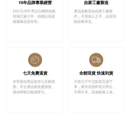
10年品牌專業經營
自家工廠製造
EDJ SILVER 專注白鋼與純銀
產品多數皆由自家工廠製
領域已逾十年，持續以高規
作，不假他人之手，品質與
格嚴格品質控管。
細節看得見。
七天免費退貨
全館現貨 快速到貨
非客製化商品提供七天鑑賞
凡當日下午五點前完成下
期，不合適也能免費退貨，
單，庫存現貨即當天寄出，
讓你輕鬆試戴無壓力。
不用久等，迅速配戴上身。