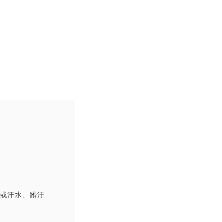
撞或汗水、髒汙