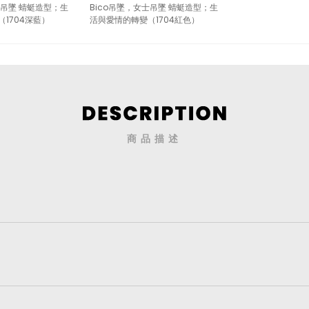
士吊墜 蜻蜓造型；生
Bico吊墜，女士吊墜 蜻蜓造型；生
1704深藍）
活與愛情的轉變（1704紅色）
商品描述