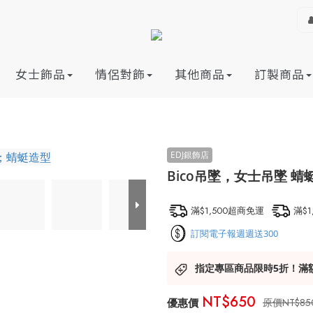
女士飾品
情侶對飾
其他商品
訂製商品
Bico吊墜，女士吊墜 
滿$1,500超商免運
滿$
訂閱電子報週週送300
指定專區商品限時5折！滿
NT$650
NT$85