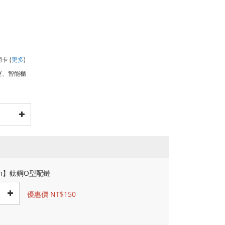
用卡
(
更多
)
運、智能櫃
cm】鈦鋼O型配鏈
優惠價 NT$150