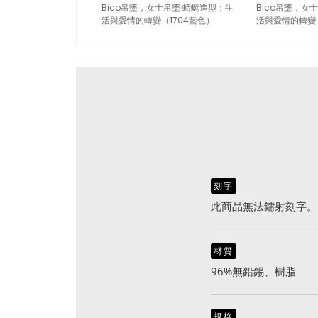
Bico吊墜，女士吊墜 蜻蜓造型；生
Bico吊墜，女
活與愛情的轉變（1704藍色）
活與愛情的轉變（
刻字
此商品無法鐳射刻字。
材質
96%無鉛錫、樹脂
規格