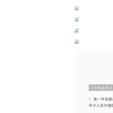
日常配戴應注
1. 每一件
等卡入其中縫