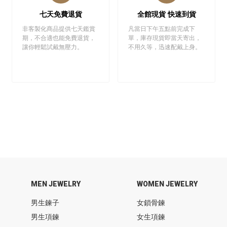
七天免費退貨
全館現貨 快速到貨
非客製化商品提供七天鑑賞
凡當日下午五點前完成下
期，不合適也能免費退貨，
單，庫存現貨即當天寄出，
讓你輕鬆試戴無壓力。
不用久等，迅速配戴上身。
MEN JEWELRY
WOMEN JEWELRY
男生鍊子
女鎖骨鍊
男生項鍊
女生項鍊