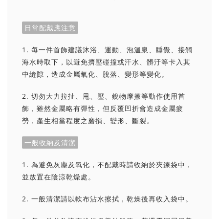
日常配戴應注意
1. 每一件首飾建議沐浴、運動、泡溫泉、睡覺、接觸
海水時取下，以避免擠壓碰撞或汗水、髒汙等卡入其
中縫隙，造成金屬氧化、脫落、變形等變化。
2. 切勿大力拉扯、甩、壓、銳物摩擦等動作使用首
飾，雖然金屬略有彈性，但反覆凹折會造成金屬疲
勞，產生相當程度之磨損、變形、斷裂。
一般收納及清潔
1. 為避免灰塵及氧化，不配戴時請收納於夾鍊袋中，
並放置在陰涼乾燥處。
2. 一般清潔請以軟布沾水擦拭，乾燥後再收入袋中。