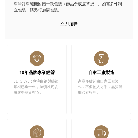
單筆訂單隨機附贈一款包裝（飾品盒或皮革袋）。如需多件獨
立包裝，請另行加購包裝。
立即加購
10年品牌專業經營
自家工廠製造
EDJ SILVER 專注白鋼與純銀
產品多數皆由自家工廠製
領域已逾十年，持續以高規
作，不假他人之手，品質與
格嚴格品質控管。
細節看得見。