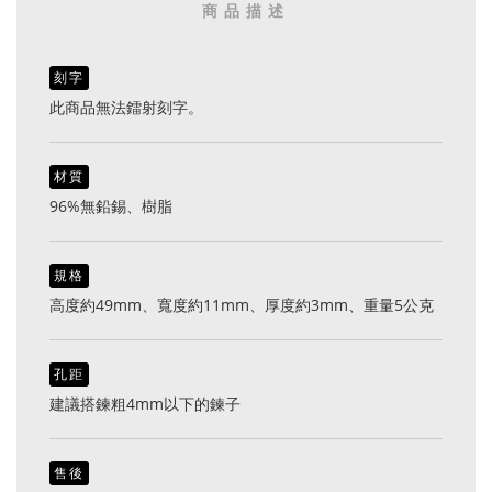
商品描述
刻字
此商品無法鐳射刻字。
材質
96%無鉛錫、樹脂
規格
高度約49mm、寬度約11mm、厚度約3mm、重量5公克
孔距
建議搭鍊粗4mm以下的鍊子
售後