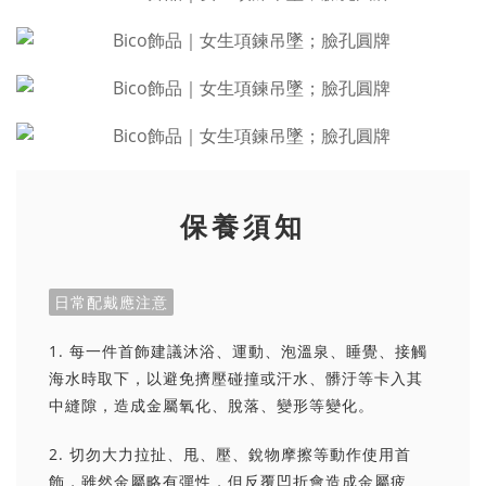
保養須知
日常配戴應注意
1. 每一件首飾建議沐浴、運動、泡溫泉、睡覺、接觸
海水時取下，以避免擠壓碰撞或汗水、髒汙等卡入其
中縫隙，造成金屬氧化、脫落、變形等變化。
2. 切勿大力拉扯、甩、壓、銳物摩擦等動作使用首
飾，雖然金屬略有彈性，但反覆凹折會造成金屬疲