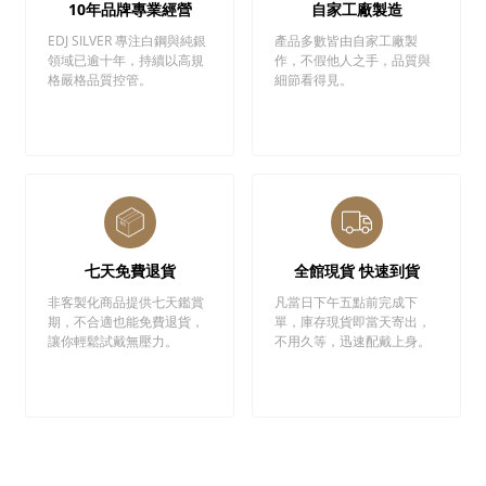
10年品牌專業經營
自家工廠製造
EDJ SILVER 專注白鋼與純銀
產品多數皆由自家工廠製
領域已逾十年，持續以高規
作，不假他人之手，品質與
格嚴格品質控管。
細節看得見。
七天免費退貨
全館現貨 快速到貨
非客製化商品提供七天鑑賞
凡當日下午五點前完成下
期，不合適也能免費退貨，
單，庫存現貨即當天寄出，
讓你輕鬆試戴無壓力。
不用久等，迅速配戴上身。