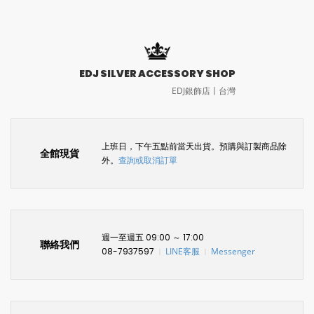
EDJ SILVER ACCESSORY SHOP
EDJ銀飾店〡台灣
上班日，下午五點前當天出貨。預購與訂製商品除
全館現貨
外。
查詢或取消訂單
週一至週五 09:00 ～ 17:00
聯絡我們
08-7937597
LINE客服
Messenger
〡
〡