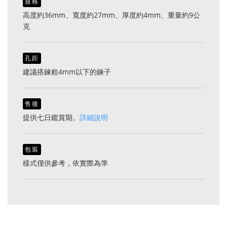
規格
高度約36mm、寬度約27mm、厚度約4mm、重量約9公
克
孔距
建議搭鍊粗4mm以下的鍊子
售後
提供七日鑑賞期。
詳細說明
包裝
樣式僅供參考，依實際為準