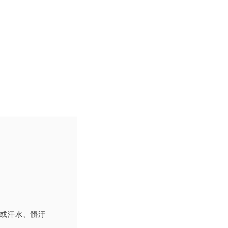
撞或汗水、髒汙