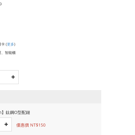
0
用卡
(
更多
)
運、智能櫃
cm】鈦鋼O型配鏈
優惠價 NT$150