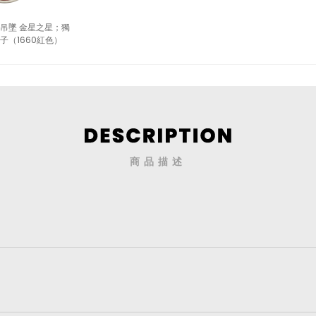
士吊墜 金星之星；獨
子（1660紅色）
商品描述