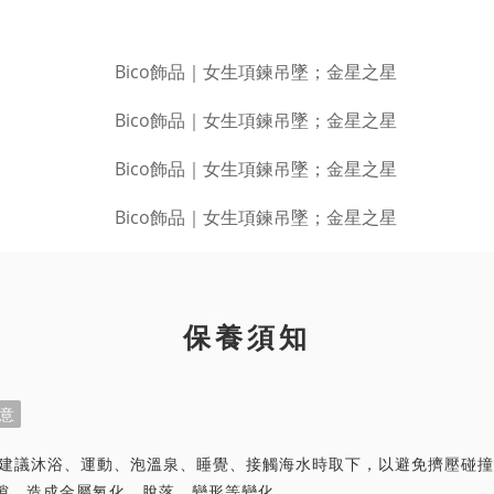
保養須知
意
首飾建議沐浴、運動、泡溫泉、睡覺、接觸海水時取下，以避免擠壓碰
隙，造成金屬氧化、脫落、變形等變化。