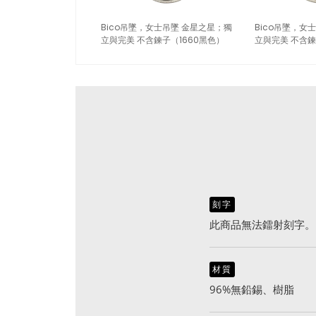
Bico吊墜，女士吊墜 金星之星；獨
Bico吊墜，女
立與完美 不含鍊子（1660黑色）
立與完美 不含鍊
刻字
此商品無法鐳射刻字。
材質
96%無鉛錫、樹脂