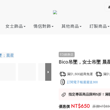
女士飾品
情侶對飾
其他商品
訂製商品
Bico吊墜，女士吊墜 晨
滿$1,500超商免運
滿$
訂閱電子報週週送300
指定專區商品限時5折！滿
NT$650
NT$85