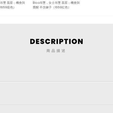
士吊墜 晨星；機會與
Bico吊墜，女士吊墜 晨星；機會與
1659藍色）
覺醒 不含鍊子（1659紅色）
商品描述