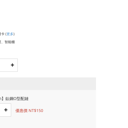
用卡
(
更多
)
運、智能櫃
cm】鈦鋼O型配鏈
優惠價 NT$150