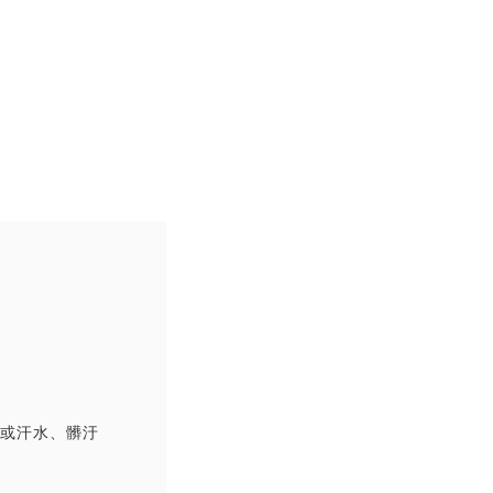
撞或汗水、髒汙