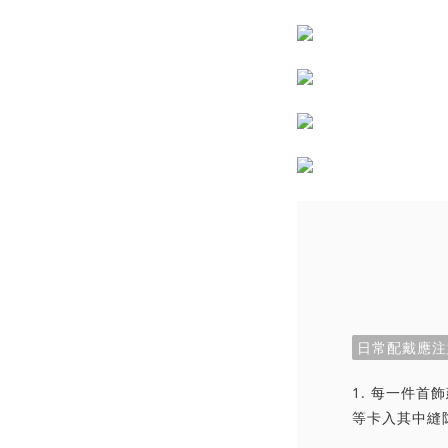
日常配戴應注
1. 每一件
等卡入其中縫