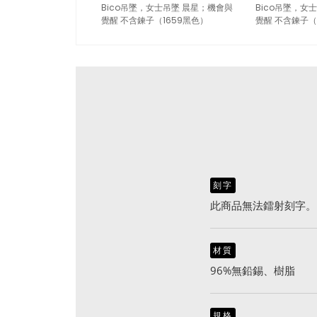
Bico吊墜，女士吊墜 晨星；機會與
Bico吊墜，女
覺醒 不含鍊子（1659黑色）
覺醒 不含鍊子（
刻字
此商品無法鐳射刻字。
材質
96%無鉛錫、樹脂
規格