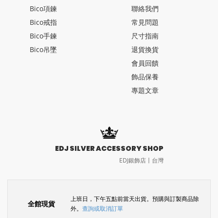
Bico項鍊
聯絡我們
Bico戒指
常見問題
Bico手鍊
尺寸指南
Bico吊墜
退貨換貨
會員回饋
飾品保養
專題文章
EDJ SILVER ACCESSORY SHOP
EDJ銀飾店〡台灣
上班日，下午五點前當天出貨。預購與訂製商品除
全館現貨
外。
查詢或取消訂單