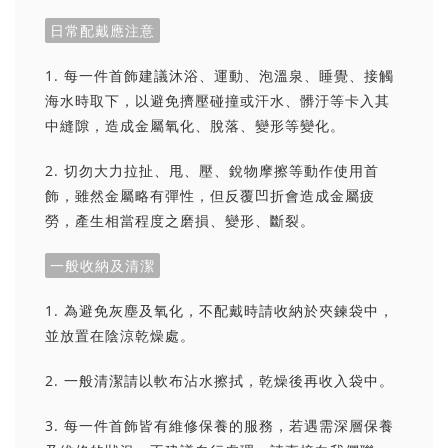
日常配戴應注意
1. 每一件首飾建議沐浴、運動、泡溫泉、睡覺、接觸
海水時取下，以避免擠壓碰撞或汗水、髒汙等卡入其
中縫隙，造成金屬氧化、脫落、變形等變化。
2. 切勿大力拉扯、甩、壓、銳物摩擦等動作使用首
飾，雖然金屬略有彈性，但反覆凹折會造成金屬疲
勞，產生相當程度之磨損、變形、斷裂。
一般收納及清潔
1. 為避免灰塵及氧化，不配戴時請收納於夾鍊袋中，
並放置在陰涼乾燥處。
2. 一般清潔請以軟布沾水擦拭，乾燥後再收入袋中。
3. 每一件首飾皆有維修保養的服務，若遇需深層保養