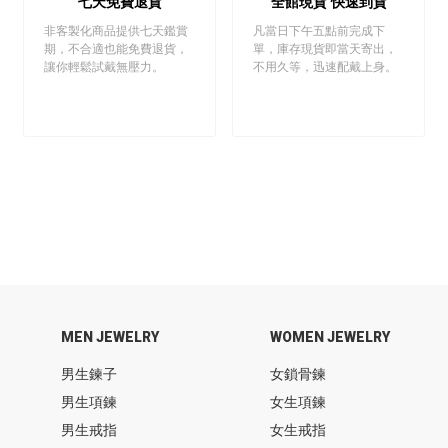
七天免費退貨
全館現貨 快速到貨
非客製化商品提供七天鑑賞
凡當日下午五點前完成下
期，不合適也能免費退貨，
單，庫存現貨即當天寄出，
讓你輕鬆試戴無壓力。
不用久等，迅速配戴上身。
MEN JEWELRY
WOMEN JEWELRY
男生鍊子
女鎖骨鍊
男生項鍊
女生項鍊
男生戒指
女生戒指