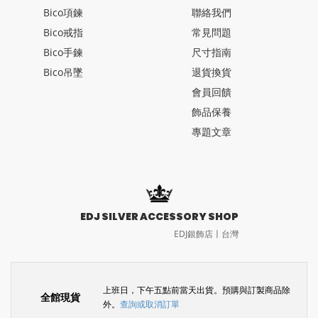
Bico項鍊
聯絡我們
Bico戒指
常見問題
Bico手鍊
尺寸指南
Bico吊墜
退貨換貨
會員回饋
飾品保養
專題文章
EDJ SILVER ACCESSORY SHOP
EDJ銀飾店〡台灣
上班日，下午五點前當天出貨。預購與訂製商品除
全館現貨
外。
查詢或取消訂單