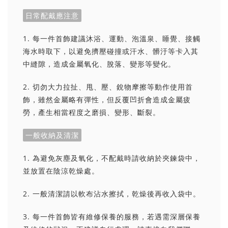
日常配戴應注意
1. 每一件首飾建議沐浴、運動、泡溫泉、睡覺、接觸
海水時取下，以避免擠壓碰撞或汗水、髒汙等卡入其
中縫隙，造成金屬氧化、脫落、變形等變化。
2. 切勿大力拉扯、甩、壓、銳物摩擦等動作使用首
飾，雖然金屬略有彈性，但反覆凹折會造成金屬疲
勞，產生相當程度之磨損、變形、斷裂。
一般收納及清潔
1. 為避免灰塵及氧化，不配戴時請收納於夾鍊袋中，
並放置在陰涼乾燥處。
2. 一般清潔請以軟布沾水擦拭，乾燥後再收入袋中。
3. 每一件首飾皆有維修保養的服務，若遇需深層保養