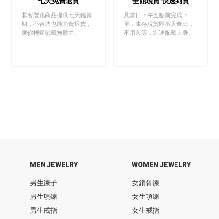
七天免費退貨
全館現貨 快速到貨
非客製化商品提供七天鑑賞
凡當日下午五點前完成下
期，不合適也能免費退貨，
單，庫存現貨即當天寄出，
讓你輕鬆試戴無壓力。
不用久等，迅速配戴上身。
MEN JEWELRY
WOMEN JEWELRY
男生鍊子
女鎖骨鍊
男生項鍊
女生項鍊
男生戒指
女生戒指