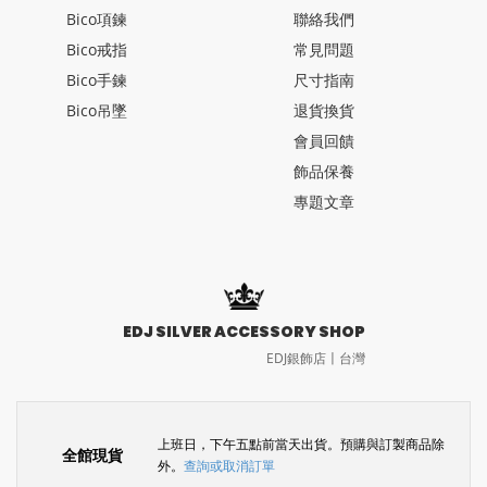
Bico項鍊
聯絡我們
Bico戒指
常見問題
Bico手鍊
尺寸指南
Bico吊墜
退貨換貨
會員回饋
飾品保養
專題文章
EDJ SILVER ACCESSORY SHOP
EDJ銀飾店〡台灣
上班日，下午五點前當天出貨。預購與訂製商品除
全館現貨
外。
查詢或取消訂單