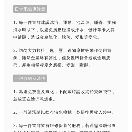
日常配戴應注意
1. 每一件首飾建議沐浴、運動、泡溫泉、睡覺、接觸
海水時取下，以避免擠壓碰撞或汗水、髒汙等卡入其
中縫隙，造成金屬氧化、脫落、變形等變化。
2. 切勿大力拉扯、甩、壓、銳物摩擦等動作使用首
飾，雖然金屬略有彈性，但反覆凹折會造成金屬疲
勞，產生相當程度之磨損、變形、斷裂。
一般收納及清潔
1. 為避免灰塵及氧化，不配戴時請收納於夾鍊袋中，
並放置在陰涼乾燥處。
2. 一般清潔請以軟布沾水擦拭，乾燥後再收入袋中。
3. 每一件首飾皆有維修保養的服務，若遇需深層保養