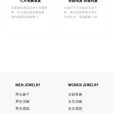
七天免費退貨
全館現貨 快速到貨
非客製化商品提供七天鑑賞
凡當日下午五點前完成下
期，不合適也能免費退貨，
單，庫存現貨即當天寄出，
讓你輕鬆試戴無壓力。
不用久等，迅速配戴上身。
MEN JEWELRY
WOMEN JEWELRY
男生鍊子
女鎖骨鍊
男生項鍊
女生項鍊
男生戒指
女生戒指