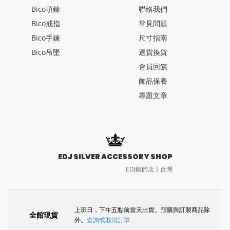
Bico項鍊
聯絡我們
Bico戒指
常見問題
Bico手鍊
尺寸指南
Bico吊墜
退貨換貨
會員回饋
飾品保養
專題文章
EDJ SILVER ACCESSORY SHOP
EDJ銀飾店〡台灣
上班日，下午五點前當天出貨。預購與訂製商品除
全館現貨
外。
查詢或取消訂單