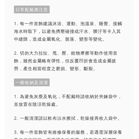
日常配戴應注意
1. 每一件首飾建議沐浴、運動、泡溫泉、睡覺、接觸
海水時取下，以避免擠壓碰撞或汗水、髒汙等卡入其
中縫隙，造成金屬氧化、脫落、變形等變化。
2. 切勿大力拉扯、甩、壓、銳物摩擦等動作使用首
飾，雖然金屬略有彈性，但反覆凹折會造成金屬疲
勞，產生相當程度之磨損、變形、斷裂。
一般收納及清潔
1. 為避免灰塵及氧化，不配戴時請收納於夾鍊袋中，
並放置在陰涼乾燥處。
2. 一般清潔請以軟布沾水擦拭，乾燥後再收入袋中。
3. 每一件首飾皆有維修保養的服務，若遇需深層保養