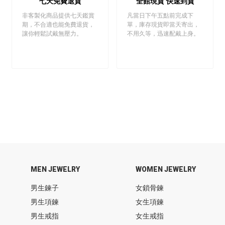
七天免費退貨
全館現貨 快速到貨
非客製化商品提供七天鑑賞
凡當日下午五點前完成下
期，不合適也能免費退貨，
單，庫存現貨即當天寄出，
讓你輕鬆試戴無壓力。
不用久等，迅速配戴上身。
MEN JEWELRY
WOMEN JEWELRY
男生鍊子
女鎖骨鍊
男生項鍊
女生項鍊
男生戒指
女生戒指