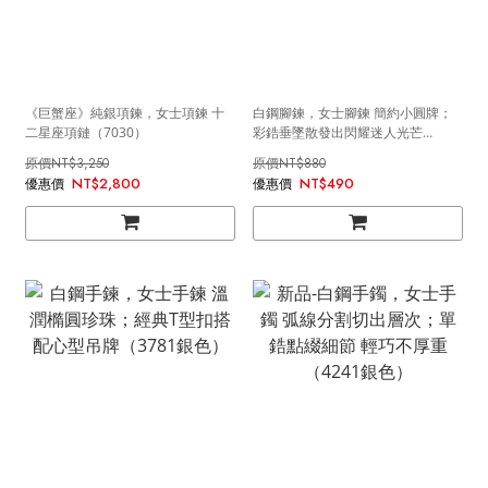
《巨蟹座》純銀項鍊，女士項鍊 十
白鋼腳鍊，女士腳鍊 簡約小圓牌；
二星座項鏈（7030）
彩鋯垂墜散發出閃耀迷人光芒
（3850）
NT$3,250
NT$880
NT$2,800
NT$490