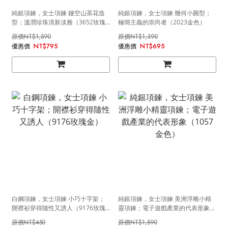
純銀項鍊，女士項鍊 鏤空山茶花造
純銀項鍊，女士項鍊 幾何小圓型；
型；溫潤珍珠清新淡雅（3652玫瑰
極簡主義的崇尚者（2023金色）
金 ）
NT$1,590
NT$1,390
NT$795
NT$695
白鋼項鍊，女士項鍊 小巧十字架；
純銀項鍊，女士項鍊 美洲浮雕小精
開襟衫穿得隨性又誘人（9176玫瑰
靈項鍊；電子遊戲產業的代表形象
金）
（1057金色）
NT$450
NT$1,590