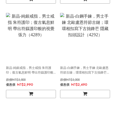
新品-純銀戒指，男士戒指 朱符護
新品-白鋼手鍊，男士手鍊 北歐盧恩
印；復古氣息鮮明 帶出符籙護印般
符節古鏈；環環相扣寫下古拙鋒芒
的視覺張力（4289）
隱藏扣頭設計（4292）
NT$3,500
NT$3,000
NT$2,990
NT$2,490