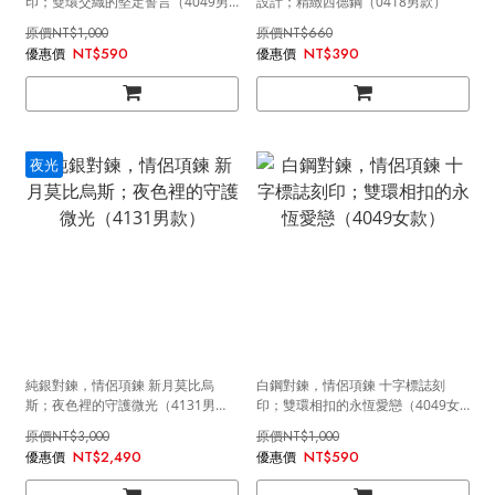
印；雙環交織的堅定誓言（4049男
設計；精緻西德鋼（0418男款）
款）
NT$1,000
NT$660
NT$590
NT$390
夜光
純銀對鍊，情侶項鍊 新月莫比烏
白鋼對鍊，情侶項鍊 十字標誌刻
斯；夜色裡的守護微光（4131男
印；雙環相扣的永恆愛戀（4049女
款）
款）
NT$3,000
NT$1,000
NT$2,490
NT$590