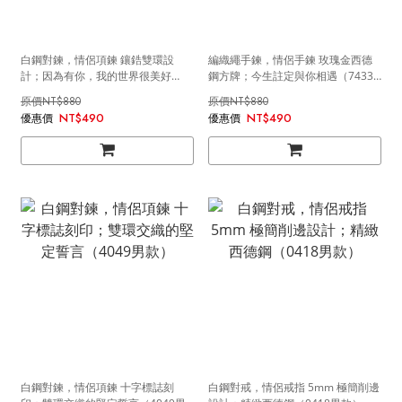
白鋼對鍊，情侶項鍊 鑲鋯雙環設
編織繩手鍊，情侶手鍊 玫瑰金西德
計；因為有你，我的世界很美好
鋼方牌；今生註定與你相遇（7433
（0041男款）
女款）
NT$880
NT$880
NT$490
NT$490
白鋼對鍊，情侶項鍊 十字標誌刻
白鋼對戒，情侶戒指 5mm 極簡削邊