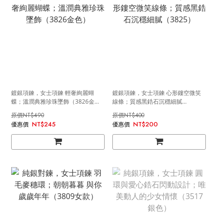
鍍銀項鍊，女士項鍊 輕奢絢麗蝴
鍍銀項鍊，女士項鍊 心形鏤空微笑
蝶；溫潤典雅珍珠墜飾（3826金
線條；質感黑鋯石沉穩細膩
色）
（3825）
NT$490
NT$400
NT$245
NT$200