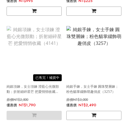
NT$995
NT$225
售完
純銀項鍊，女士項鍊 澄藍心光微顫
純銀手鍊，女士手鍊 圓珠雙層鍊；
動；折射細碎星芒 把愛悄悄收藏
粉色貓掌綴飾萌趣俏皮（3257）
（4141）
NT$2,500
NT$3,000
NT$1,790
NT$2,490