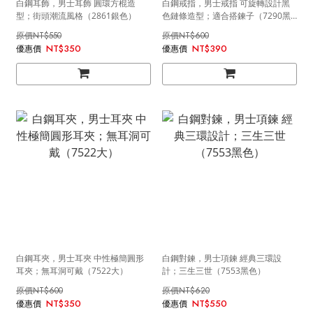
白鋼耳飾，男士耳飾 圓環方棍造
白鋼戒指，男士戒指 可旋轉設計黑
型；街頭潮流風格（2861銀色）
色鏈條造型；適合搭鍊子（7290黑
色）
NT$550
NT$600
NT$350
NT$390
白鋼耳夾，男士耳夾 中性極簡圓形
白鋼對鍊，男士項鍊 經典三環設
耳夾；無耳洞可戴（7522大）
計；三生三世（7553黑色）
NT$600
NT$620
NT$350
NT$550