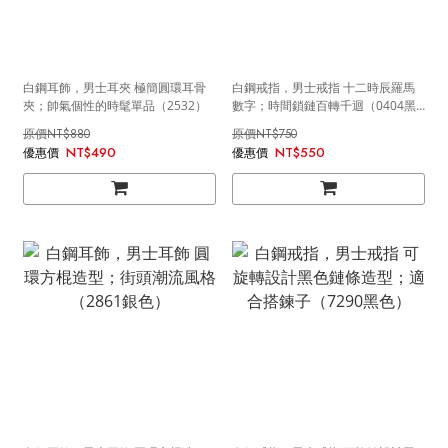
白鋼耳飾，男士耳夾 極簡圓環耳骨
白鋼戒指，男士戒指 十二時辰羅馬
夾；帥氣個性的時髦單品（2532）
數字；時間鎖鏈百轉千迴（0404黑
色）
NT$880
NT$750
NT$490
NT$550