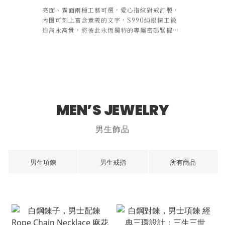
亮面、霧面兩種工藝可選，愛心指紋對戒訂製，
內圈可刻上富含意義的文字，S990純銀精工鍛
造雋永高貴，將彼此永恆獨特的專屬密碼緊握在
手。
MEN’S JEWELRY
男生飾品
男生項鍊
男生戒指
所有商品