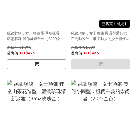
售完
純銀對鍊，女士項鍊 羽毛麥穗環；
純銀項鍊，女士項鍊 圓環與愛心鋯
朝朝暮暮 與你歲歲年年（3809女
石閃動設計；唯美動人的少女情懷
款）
（3517銀色）
NT$1,990
NT$1,890
NT$995
NT$945