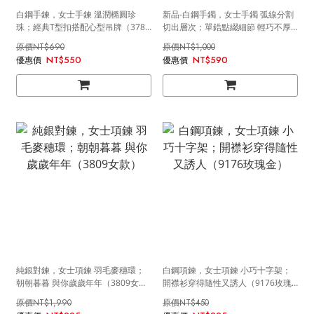
白鋼手鍊，女士手鍊 溫潤橢圓珍
新品-白鋼手鐲，女士手鐲 弧線分割
珠；經典T型扣搭配心型吊牌（3781
切出層次；單鋯點綴細節 輕巧不厚
銀色）
重（4241銀色）
NT$690
NT$1,000
NT$550
NT$590
純銀對鍊，女士項鍊 羽毛麥穗環；
白鋼項鍊，女士項鍊 小巧十字架；
朝朝暮暮 與你歲歲年年（3809女
開襟衫穿得隨性又誘人（9176玫瑰
款）
金）
NT$1,990
NT$450