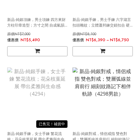
新品-純銀項鍊，男士項鍊 四方來財
新品-純銀手鍊，男士手鍊 六字箴言
方柱印章造型；方寸之間 自成氣韻
扣頭雕紋；立體蕭邦鍊交錯扣合 硬
（4302）
派線條與工藝細節十足（4291）
NT$7,000
NT$8,100
NT$5,490
NT$6,390 ~ NT$6,750
售完
新品-純銀手鍊，女士手鍊 繁花流
新品-純銀對戒，情侶戒指 雙色對
枝；花朵枝葉延展 帶出柔雅與生命
戒；雙層弧線並肩前行 細刻紋路記