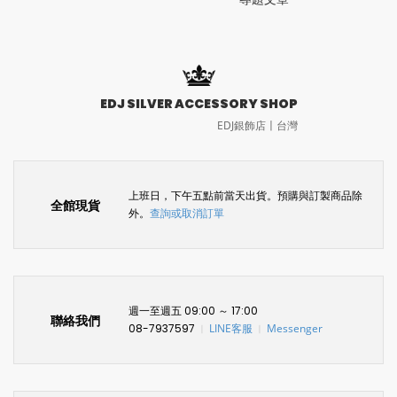
EDJ SILVER ACCESSORY SHOP
EDJ銀飾店〡台灣
上班日，下午五點前當天出貨。預購與訂製商品除
全館現貨
外。
查詢或取消訂單
週一至週五 09:00 ～ 17:00
聯絡我們
08-7937597
LINE客服
Messenger
〡
〡