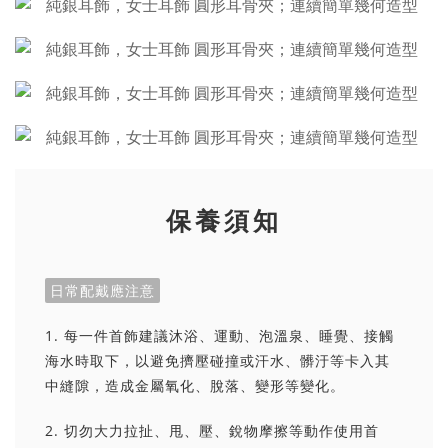
保養須知
日常配戴應注意
1. 每一件首飾建議沐浴、運動、泡溫泉、睡覺、接觸
海水時取下，以避免擠壓碰撞或汗水、髒汙等卡入其
中縫隙，造成金屬氧化、脫落、變形等變化。
2. 切勿大力拉扯、甩、壓、銳物摩擦等動作使用首