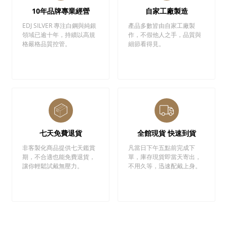
10年品牌專業經營
自家工廠製造
EDJ SILVER 專注白鋼與純銀
產品多數皆由自家工廠製
領域已逾十年，持續以高規
作，不假他人之手，品質與
格嚴格品質控管。
細節看得見。
七天免費退貨
全館現貨 快速到貨
非客製化商品提供七天鑑賞
凡當日下午五點前完成下
期，不合適也能免費退貨，
單，庫存現貨即當天寄出，
讓你輕鬆試戴無壓力。
不用久等，迅速配戴上身。