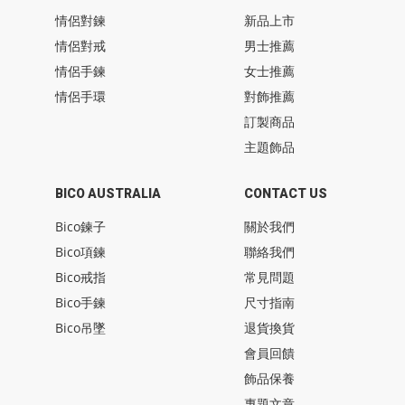
情侶對鍊
新品上市
情侶對戒
男士推薦
情侶手鍊
女士推薦
情侶手環
對飾推薦
訂製商品
主題飾品
BICO AUSTRALIA
CONTACT US
Bico鍊子
關於我們
Bico項鍊
聯絡我們
Bico戒指
常見問題
Bico手鍊
尺寸指南
Bico吊墜
退貨換貨
會員回饋
飾品保養
專題文章