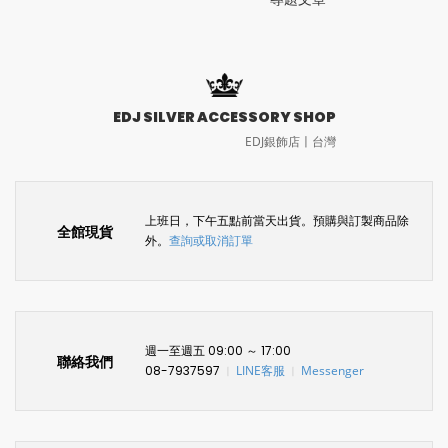
EDJ SILVER ACCESSORY SHOP
EDJ銀飾店〡台灣
上班日，下午五點前當天出貨。預購與訂製商品除
全館現貨
外。
查詢或取消訂單
週一至週五 09:00 ～ 17:00
聯絡我們
08-7937597
LINE客服
Messenger
〡
〡