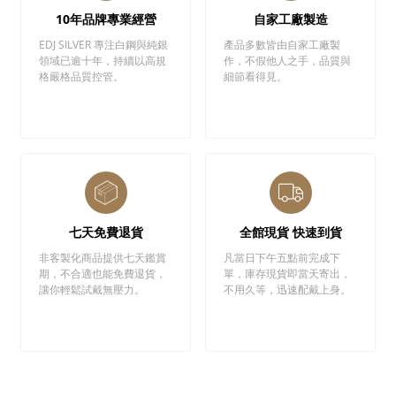
10年品牌專業經營
自家工廠製造
EDJ SILVER 專注白鋼與純銀
產品多數皆由自家工廠製
領域已逾十年，持續以高規
作，不假他人之手，品質與
格嚴格品質控管。
細節看得見。
七天免費退貨
全館現貨 快速到貨
非客製化商品提供七天鑑賞
凡當日下午五點前完成下
期，不合適也能免費退貨，
單，庫存現貨即當天寄出，
讓你輕鬆試戴無壓力。
不用久等，迅速配戴上身。