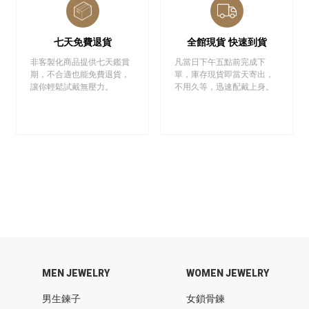
七天免費退貨
全館現貨 快速到貨
非客製化商品提供七天鑑賞
凡當日下午五點前完成下
期，不合適也能免費退貨，
單，庫存現貨即當天寄出，
讓你輕鬆試戴無壓力。
不用久等，迅速配戴上身。
MEN JEWELRY
WOMEN JEWELRY
男生鍊子
女鎖骨鍊