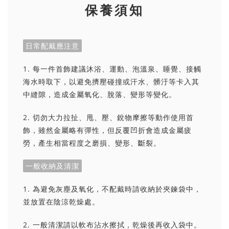
保養須知
日常配戴應注意
1. 每一件首飾建議沐浴、運動、泡溫泉、睡覺、接觸
海水時取下，以避免擠壓碰撞或汗水、髒汙等卡入其
中縫隙，造成金屬氧化、脫落、變形等變化。
2. 切勿大力拉扯、甩、壓、銳物摩擦等動作使用首
飾，雖然金屬略有彈性，但反覆凹折會造成金屬疲
勞，產生相當程度之磨損、變形、斷裂。
一般收納及清潔
1. 為避免灰塵及氧化，不配戴時請收納於夾鍊袋中，
並放置在陰涼乾燥處。
2. 一般清潔請以軟布沾水擦拭，乾燥後再收入袋中。