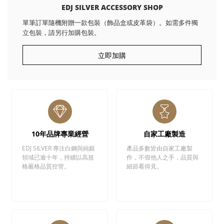
EDJ SILVER ACCESSORY SHOP
單筆訂單隨機附贈一款包裝（飾品盒或皮革袋）。如需多件獨
立包裝，請另行加購包裝。
立即加購
10年品牌專業經營
自家工廠製造
EDJ SILVER 專注白鋼與純銀
產品多數皆由自家工廠製
領域已逾十年，持續以高規
作，不假他人之手，品質與
格嚴格品質控管。
細節看得見。