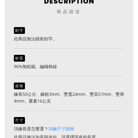
商品描述
刻字
此商品無法鐳射刻字。
材質
96%無鉛錫、編織棉線
規格
鍊長50公分、鍊粗3mm、墜寬24mm、墜高57mm、墜厚
4mm、重量16公克
尺寸
項鍊長度怎麼選？
項鍊尺寸指南
此商品無法加長與改短，請選擇現有的長度。