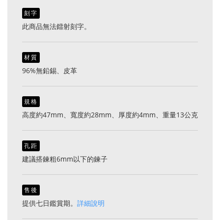
刻字
此商品無法鐳射刻字。
材質
96%無鉛錫、皮革
規格
高度約47mm、寬度約28mm、厚度約4mm、重量13公克
孔距
建議搭鍊粗6mm以下的鍊子
售後
提供七日鑑賞期。
詳細說明