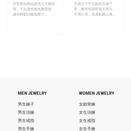
非客製化商品提供七天鑑賞
凡當日下午五點前完成下
期，不合適也能免費退貨，
單，庫存現貨即當天寄出，
讓你輕鬆試戴無壓力。
不用久等，迅速配戴上身。
MEN JEWELRY
WOMEN JEWELRY
男生鍊子
女鎖骨鍊
男生項鍊
女生項鍊
男生戒指
女生戒指
男生手鍊
女生手鍊