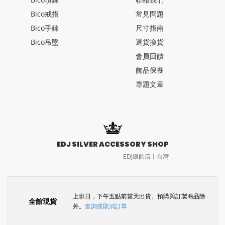
Bico戒指
常見問題
Bico手鍊
尺寸指南
Bico吊墜
退貨換貨
會員回饋
飾品保養
專題文章
EDJ SILVER ACCESSORY SHOP
EDJ銀飾店〡台灣
上班日，下午五點前當天出貨。預購與訂製商品除
全館現貨
外。
查詢或取消訂單