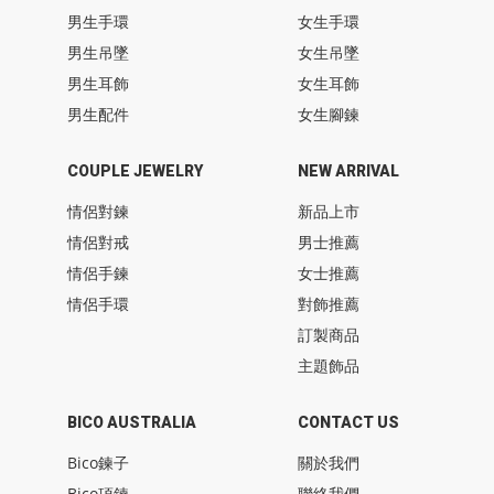
男生手環
女生手環
男生吊墜
女生吊墜
男生耳飾
女生耳飾
男生配件
女生腳鍊
COUPLE JEWELRY
NEW ARRIVAL
情侶對鍊
新品上市
情侶對戒
男士推薦
情侶手鍊
女士推薦
情侶手環
對飾推薦
訂製商品
主題飾品
BICO AUSTRALIA
CONTACT US
Bico鍊子
關於我們
Bico項鍊
聯絡我們