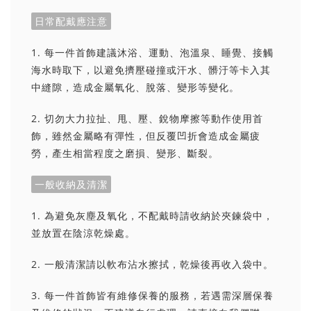
日常配戴應注意
1. 每一件首飾建議沐浴、運動、泡溫泉、睡覺、接觸
海水時取下，以避免擠壓碰撞或汗水、髒汙等卡入其
中縫隙，造成金屬氧化、脫落、變形等變化。
2. 切勿大力拉扯、甩、壓、銳物摩擦等動作使用首
飾，雖然金屬略有彈性，但反覆凹折會造成金屬疲
勞，產生相當程度之磨損、變形、斷裂。
一般收納及清潔
1. 為避免灰塵及氧化，不配戴時請收納於夾鍊袋中，
並放置在陰涼乾燥處。
2. 一般清潔請以軟布沾水擦拭，乾燥後再收入袋中。
3. 每一件首飾皆有維修保養的服務，若遇需深層保養