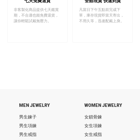
七天免費退貨
全館現貨 快速到貨
非客製化商品提供七天鑑賞
凡當日下午五點前完成下
期，不合適也能免費退貨，
單，庫存現貨即當天寄出，
讓你輕鬆試戴無壓力。
不用久等，迅速配戴上身。
MEN JEWELRY
WOMEN JEWELRY
男生鍊子
女鎖骨鍊
男生項鍊
女生項鍊
男生戒指
女生戒指