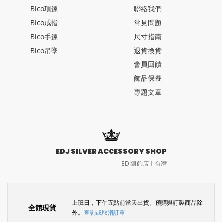
Bico項鍊
聯絡我們
Bico戒指
常見問題
Bico手鍊
尺寸指南
Bico吊墜
退貨換貨
會員回饋
飾品保養
專題文章
EDJ SILVER ACCESSORY SHOP
EDJ銀飾店〡台灣
上班日，下午五點前當天出貨。預購與訂製商品除
全館現貨
外。
查詢或取消訂單