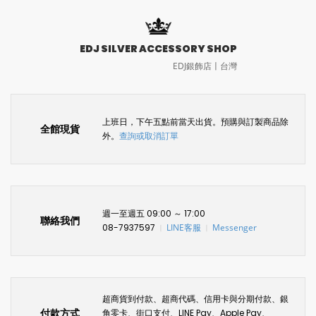
EDJ SILVER ACCESSORY SHOP
EDJ銀飾店〡台灣
上班日，下午五點前當天出貨。預購與訂製商品除
全館現貨
外。
查詢或取消訂單
週一至週五 09:00 ～ 17:00
聯絡我們
08-7937597
LINE客服
Messenger
〡
〡
超商貨到付款、超商代碼、信用卡與分期付款、銀
付款方式
角零卡、街口支付、LINE Pay、Apple Pay、