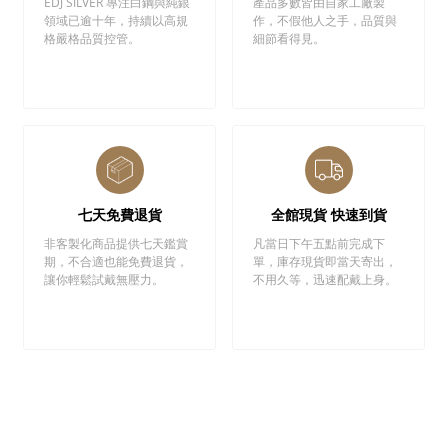
EDJ SILVER 專注白鋼與純銀
產品多數皆由自家工廠製
領域已逾十年，持續以高規
作，不假他人之手，品質與
格嚴格品質控管。
細節看得見。
七天免費退貨
全館現貨 快速到貨
非客製化商品提供七天鑑賞
凡當日下午五點前完成下
期，不合適也能免費退貨，
單，庫存現貨即當天寄出，
讓你輕鬆試戴無壓力。
不用久等，迅速配戴上身。