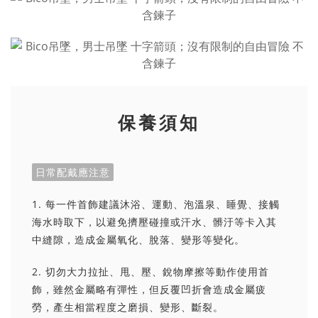
保養須知
日常配戴應注意
1. 每一件首飾建議沐浴、運動、泡溫泉、睡覺、接觸
海水時取下，以避免擠壓碰撞或汗水、髒汙等卡入其
中縫隙，造成金屬氧化、脫落、變形等變化。
2. 切勿大力拉扯、甩、壓、銳物摩擦等動作使用首
飾，雖然金屬略有彈性，但反覆凹折會造成金屬疲
勞，產生相當程度之磨損、變形、斷裂。