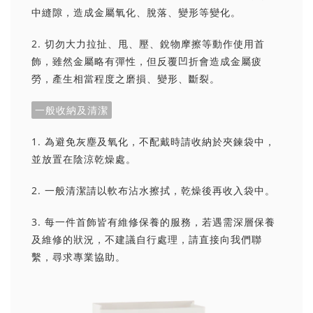
中縫隙，造成金屬氧化、脫落、變形等變化。
2. 切勿大力拉扯、甩、壓、銳物摩擦等動作使用首
飾，雖然金屬略有彈性，但反覆凹折會造成金屬疲
勞，產生相當程度之磨損、變形、斷裂。
一般收納及清潔
1. 為避免灰塵及氧化，不配戴時請收納於夾鍊袋中，
並放置在陰涼乾燥處。
2. 一般清潔請以軟布沾水擦拭，乾燥後再收入袋中。
3. 每一件首飾皆有維修保養的服務，若遇需深層保養
及維修的狀況，不建議自行處理，請直接向我們聯
繫，尋求專業協助。