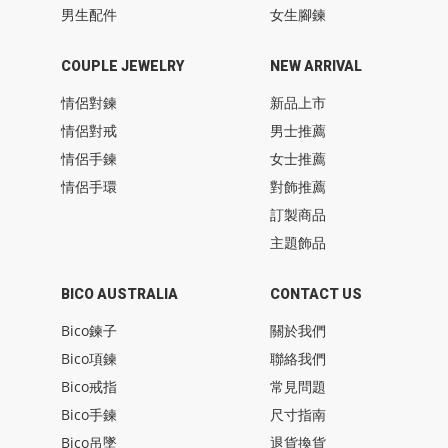
男生配件
女生腳鍊
COUPLE JEWELRY
NEW ARRIVAL
情侶對鍊
新品上市
情侶對戒
男士推薦
情侶手鍊
女士推薦
情侶手環
對飾推薦
訂製商品
主題飾品
BICO AUSTRALIA
CONTACT US
Bico鍊子
關於我們
Bico項鍊
聯絡我們
Bico戒指
常見問題
Bico手鍊
尺寸指南
Bico吊墜
退貨換貨