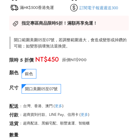
滿HK$500香港免運
訂閱電子報週週送300
指定專區商品限時5折！滿額再享免運！
開口範圍美圍05至07號，若調整範圍過大，會造成變形或掉鑽的
可能；如變形損壞無法退換貨。
NT$450
NT$900
顏色
銀色
尺寸
開口美圍05至07號
配送
:
台灣、香港、澳門
(
更多
)
付款
:
超商貨到付款、LINE Pay、信用卡
(
更多
)
送貨
:
超商配送、黑貓宅配、順豐速運、智能櫃
數量