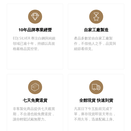
10年品牌專業經營
自家工廠製造
EDJ SILVER 專注白鋼與純銀
產品多數皆由自家工廠製
領域已逾十年，持續以高規
作，不假他人之手，品質與
格嚴格品質控管。
細節看得見。
七天免費退貨
全館現貨 快速到貨
非客製化商品提供七天鑑賞
凡當日下午五點前完成下
期，不合適也能免費退貨，
單，庫存現貨即當天寄出，
讓你輕鬆試戴無壓力。
不用久等，迅速配戴上身。