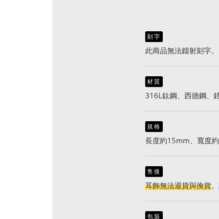
刻字
此商品無法鐳射刻字。
材質
316L鈦鋼、西德鋼、
規格
長度約15mm、寬度約
售後
耳飾無法退貨與換貨
。
包裝