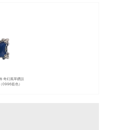
飾 奇幻風單鑽設
0996藍色）