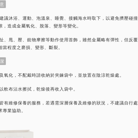
意
首飾建議沐浴、運動、泡溫泉、睡覺、接觸海水時取下，以避免擠壓碰
隙，造成金屬氧化、脫落、變形等變化。
力拉扯、甩、壓、銳物摩擦等動作使用首飾，雖然金屬略有彈性，但反
相當程度之磨損、變形、斷裂。
潔
灰塵及氧化，不配戴時請收納於夾鍊袋中，並放置在陰涼乾燥處。
潔請以軟布沾水擦拭，乾燥後再收入袋中。
首飾皆有維修保養的服務，若遇需深層保養及維修的狀況，不建議自行
求專業協助。