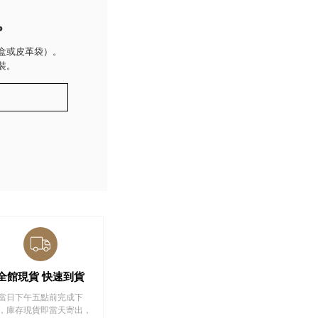
P
盒或皮革袋）。
裝。
全館現貨 快速到貨
當日下午五點前完成下
，庫存現貨即當天寄出，