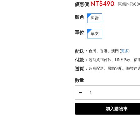
NT$490
NT$88
顏色
黑鑽
單位
單支
配送
:
台灣、香港、澳門
(
更多
)
付款
:
超商貨到付款、LINE Pay、信
送貨
:
超商配送、黑貓宅配、順豐速
數量
加入購物車