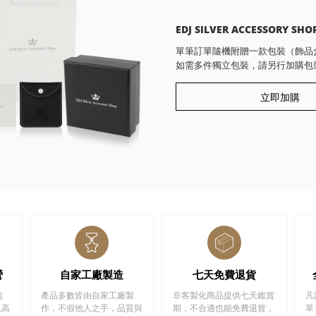
EDJ SILVER ACCESSORY SHO
單筆訂單隨機附贈一款包裝（飾品
如需多件獨立包裝，請另行加購包
立即加購
營
自家工廠製造
七天免費退貨
純
產品多數皆由自家工廠製
非客製化商品提供七天鑑賞
凡
以高
作，不假他人之手，品質與
期，不合適也能免費退貨，
單