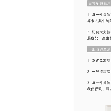
日常配戴應注
1. 每一件
等卡入其中縫
2. 切勿大
屬疲勞，產生
一般收納及清
1. 為避免
2. 一般清
3. 每一件
我們聯繫，尋