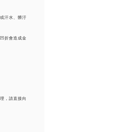
撞或汗水、髒汙
覆凹折會造成金
處理，請直接向