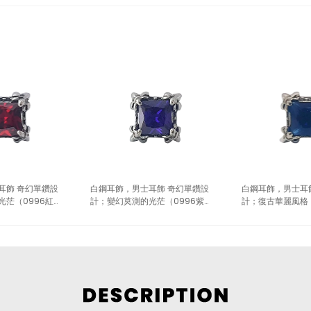
耳飾 奇幻單鑽設
白鋼耳飾，男士耳飾 奇幻單鑽設
白鋼耳飾，男士耳
光茫（0996紅
計；變幻莫測的光茫（0996紫
計；復古華麗風格（
色）