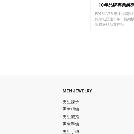
10年品牌專業經
EDJ SILVER 專注白鋼與
銀領域已逾十年，持續
規格嚴格品質控管。
MEN JEWELRY
男生鍊子
男生項鍊
男生戒指
男生手鍊
男生手環