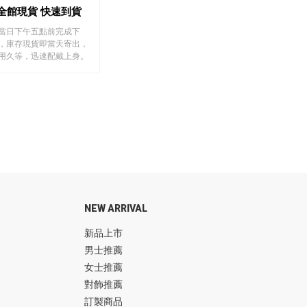
全館現貨 快速到貨
當日下午五點前完成下
，庫存現貨即當天寄出，
用久等，迅速配戴上身。
NEW ARRIVAL
新品上市
男士推薦
女士推薦
對飾推薦
訂製商品