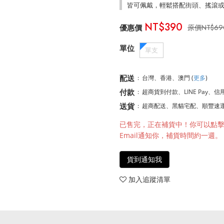
皆可佩戴，輕鬆搭配街頭、搖滾
NT$390
NT$69
單位
單支
配送
:
台灣、香港、澳門
(
更多
)
付款
:
超商貨到付款、LINE Pay、信
送貨
:
超商配送、黑貓宅配、順豐速
售完
貨到通知我
加入追蹤清單