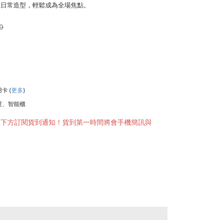
或日常造型，輕鬆成為全場焦點。
0
用卡
(
更多
)
運、智能櫃