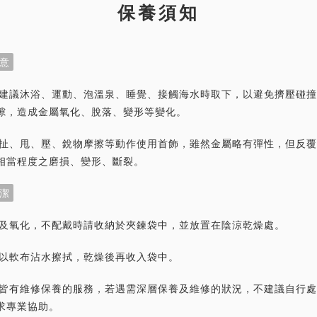
保養須知
意
首飾建議沐浴、運動、泡溫泉、睡覺、接觸海水時取下，以避免擠壓碰
隙，造成金屬氧化、脫落、變形等變化。
力拉扯、甩、壓、銳物摩擦等動作使用首飾，雖然金屬略有彈性，但反
相當程度之磨損、變形、斷裂。
潔
灰塵及氧化，不配戴時請收納於夾鍊袋中，並放置在陰涼乾燥處。
潔請以軟布沾水擦拭，乾燥後再收入袋中。
首飾皆有維修保養的服務，若遇需深層保養及維修的狀況，不建議自行
求專業協助。