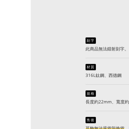
刻字
此商品無法鐳射刻字。
材質
316L鈦鋼、西德鋼
規格
長度約22mm、寬度約
售後
耳飾無法退貨與換貨
。