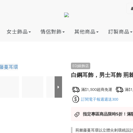
女士飾品
情侶對飾
其他商品
訂製商品
白鋼耳飾，男士耳飾 荊棘
滿$1,500超商免運
滿$
訂閱電子報週週送300
指定專區商品限時5折！滿
荊棘藤蔓耳環以立體尖刺環繞設