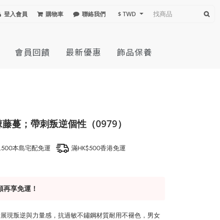
登入會員
購物車
聯絡我們
$ TWD
會員回饋
最新優惠
飾品保養
藤蔓；帶刺叛逆個性（0979）
1,500本島宅配免運
滿HK$500香港免運
額再享免運！
計展現叛逆與力量感，抗過敏不鏽鋼材質耐用不褪色，男女