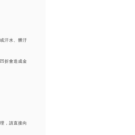
撞或汗水、髒汙
覆凹折會造成金
處理，請直接向