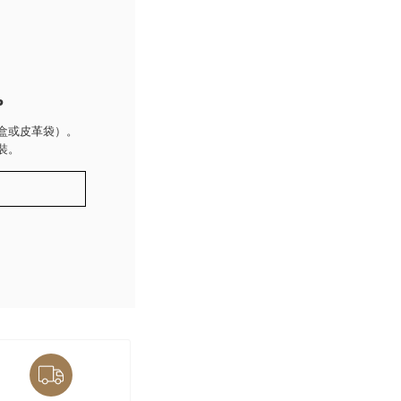
P
盒或皮革袋）。
裝。