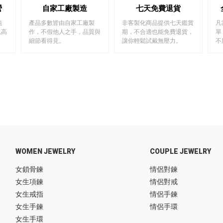
營
自家工廠製造
七天免費退貨
純
產品多數皆由自家工廠製
非客製化商品提供七天鑑賞
凡
以高
作，不假他人之手，品質與
期，不合適也能免費退貨，
單
細節看得見。
讓你輕鬆試戴無壓力。
不
WOMEN JEWELRY
COUPLE JEWELRY
女鎖骨鍊
情侶對鍊
女生項鍊
情侶對戒
女生戒指
情侶手鍊
女生手鍊
情侶手環
女生手環