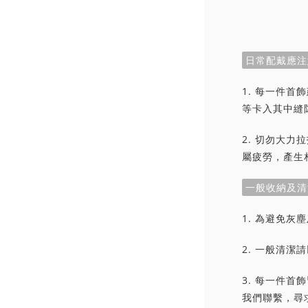
日常配戴應注
1. 每一件
等卡入其中縫
2. 切勿大
屬疲勞，產生
一般收納及清
1. 為避免
2. 一般清
3. 每一件
我們聯繫，尋