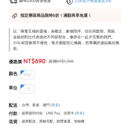
滿HK$500香港免運
訂閱電子報週週送300
指定專區商品限時5折！滿額再享免運！
以「兩隻互補的靈魂」為概念，象徵陪伴、信任與默契。黑銀、
金銀的對比代表彼此不同卻契合，像拼在一起才完整的我們。
316L材質耐用不褪色，每天都能安心佩戴，把專屬的連結戴在胸
前。
NT$690
NT$1,100
顏色
黑銀
單位
一對
配送
:
台灣、香港、澳門
(
更多
)
付款
:
超商貨到付款、LINE Pay、信用卡
(
更多
)
送貨
:
超商配送、黑貓宅配、順豐速運、智能櫃