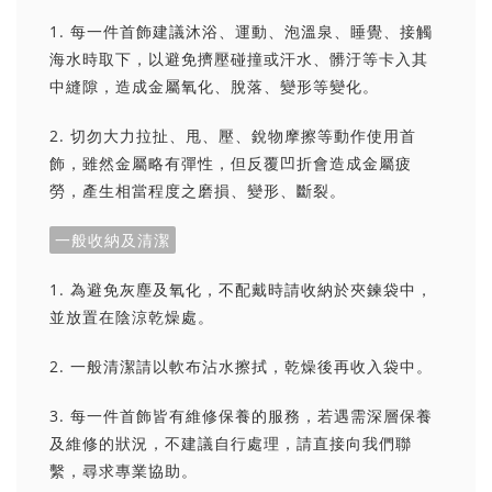
1. 每一件首飾建議沐浴、運動、泡溫泉、睡覺、接觸
海水時取下，以避免擠壓碰撞或汗水、髒汙等卡入其
中縫隙，造成金屬氧化、脫落、變形等變化。
2. 切勿大力拉扯、甩、壓、銳物摩擦等動作使用首
飾，雖然金屬略有彈性，但反覆凹折會造成金屬疲
勞，產生相當程度之磨損、變形、斷裂。
一般收納及清潔
1. 為避免灰塵及氧化，不配戴時請收納於夾鍊袋中，
並放置在陰涼乾燥處。
2. 一般清潔請以軟布沾水擦拭，乾燥後再收入袋中。
3. 每一件首飾皆有維修保養的服務，若遇需深層保養
及維修的狀況，不建議自行處理，請直接向我們聯
繫，尋求專業協助。