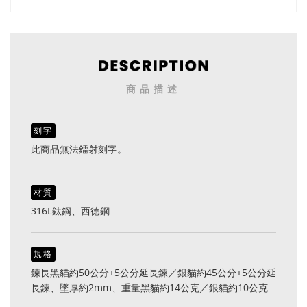
（0836銀金）
商品描述
刻字
此商品無法鐳射刻字。
材質
316L鈦鋼、西德鋼
規格
鍊長黑貓約50公分+5公分延長鍊／銀貓約45公分+5公分延
長鍊、墜厚約2mm、重量黑貓約14公克／銀貓約10公克