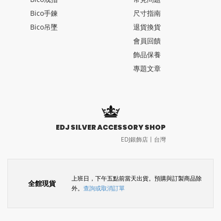
Bico手鍊
尺寸指南
Bico吊墜
退貨換貨
會員回饋
飾品保養
專題文章
EDJ SILVER ACCESSORY SHOP
EDJ銀飾店〡台灣
上班日，下午五點前當天出貨。預購與訂製商品除
全館現貨
外。
查詢或取消訂單