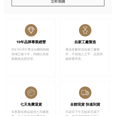
立即加購
10年品牌專業經營
自家工廠製造
EDJ SILVER 專注白鋼與純銀
產品多數皆由自家工廠製
領域已逾十年，持續以高規
作，不假他人之手，品質與
格嚴格品質控管。
細節看得見。
七天免費退貨
全館現貨 快速到貨
非客製化商品提供七天鑑賞
凡當日下午五點前完成下