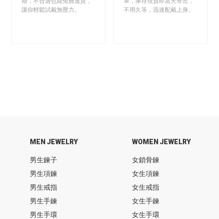
期，不合適也能免費退貨，
單，庫存現貨即當天寄出，
讓你輕鬆試戴無壓力。
不用久等，迅速配戴上身。
MEN JEWELRY
WOMEN JEWELRY
男生鍊子
女鎖骨鍊
男生項鍊
女生項鍊
男生戒指
女生戒指
男生手鍊
女生手鍊
男生手環
女生手環